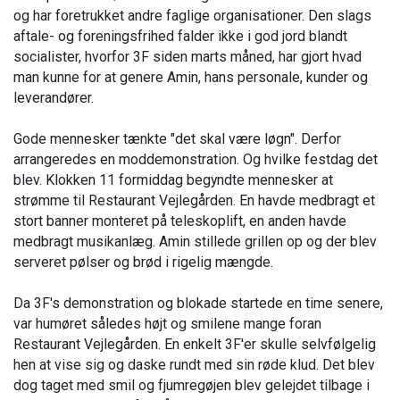
og har foretrukket andre faglige organisationer. Den slags
aftale- og foreningsfrihed falder ikke i god jord blandt
socialister, hvorfor 3F siden marts måned, har gjort hvad
man kunne for at genere Amin, hans personale, kunder og
leverandører.
Gode mennesker tænkte "det skal være løgn". Derfor
arrangeredes en moddemonstration. Og hvilke festdag det
blev. Klokken 11 formiddag begyndte mennesker at
strømme til Restaurant Vejlegården. En havde medbragt et
stort banner monteret på teleskoplift, en anden havde
medbragt musikanlæg. Amin stillede grillen op og der blev
serveret pølser og brød i rigelig mængde.
Da 3F's demonstration og blokade startede en time senere,
var humøret således højt og smilene mange foran
Restaurant Vejlegården. En enkelt 3F'er skulle selvfølgelig
hen at vise sig og daske rundt med sin røde klud. Det blev
dog taget med smil og fjumregøjen blev gelejdet tilbage i