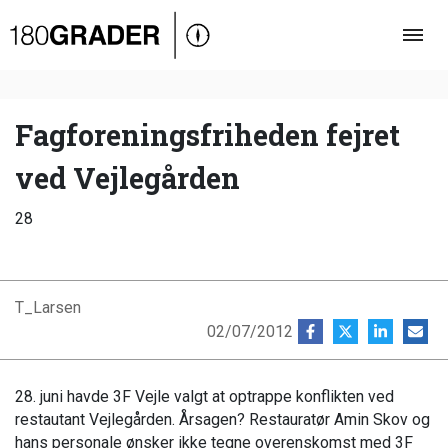
Oversigt
Indland
Udland
Fagforeningsfriheden fejret
Debat
ved Vejlegården
Video
28
Podcast
T_Larsen
02/07/2012
28. juni havde 3F Vejle valgt at optrappe konflikten ved
restautant Vejlegården. Årsagen? Restauratør Amin Skov og
hans personale ønsker ikke tegne overenskomst med 3F