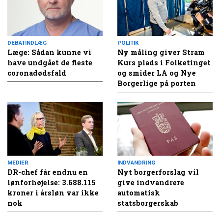
DEBATINDLÆG
POLITIK
Læge: Sådan kunne vi
Ny måling giver Stram
have undgået de fleste
Kurs plads i Folketinget
coronadødsfald
og smider LA og Nye
Borgerlige på porten
MEDIER
INDVANDRING
DR-chef får endnu en
Nyt borgerforslag vil
lønforhøjelse: 3.688.115
give indvandrere
kroner i årsløn var ikke
automatisk
nok
statsborgerskab