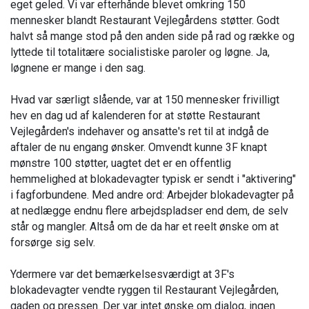
eget geled. Vi var efterhånde blevet omkring 150
mennesker blandt Restaurant Vejlegårdens støtter. Godt
halvt så mange stod på den anden side på rad og række og
lyttede til totalitære socialistiske paroler og løgne. Ja,
løgnene er mange i den sag.
Hvad var særligt slående, var at 150 mennesker frivilligt
hev en dag ud af kalenderen for at støtte Restaurant
Vejlegården's indehaver og ansatte's ret til at indgå de
aftaler de nu engang ønsker. Omvendt kunne 3F knapt
mønstre 100 støtter, uagtet det er en offentlig
hemmelighed at blokadevagter typisk er sendt i "aktivering"
i fagforbundene. Med andre ord: Arbejder blokadevagter på
at nedlægge endnu flere arbejdspladser end dem, de selv
står og mangler. Altså om de da har et reelt ønske om at
forsørge sig selv.
Ydermere var det bemærkelsesværdigt at 3F's
blokadevagter vendte ryggen til Restaurant Vejlegården,
gaden og pressen. Der var intet ønske om dialog, ingen