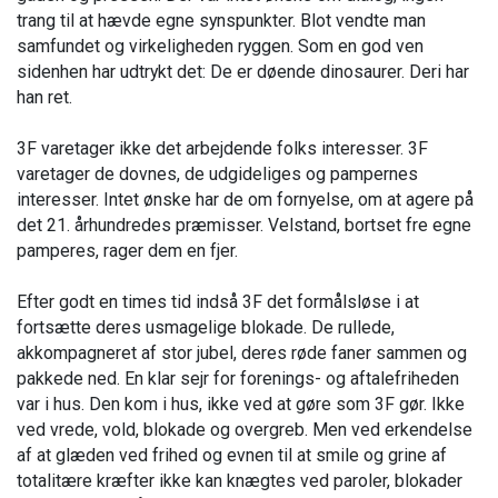
trang til at hævde egne synspunkter. Blot vendte man
samfundet og virkeligheden ryggen. Som en god ven
sidenhen har udtrykt det: De er døende dinosaurer. Deri har
han ret.
3F varetager ikke det arbejdende folks interesser. 3F
varetager de dovnes, de udgideliges og pampernes
interesser. Intet ønske har de om fornyelse, om at agere på
det 21. århundredes præmisser. Velstand, bortset fre egne
pamperes, rager dem en fjer.
Efter godt en times tid indså 3F det formålsløse i at
fortsætte deres usmagelige blokade. De rullede,
akkompagneret af stor jubel, deres røde faner sammen og
pakkede ned. En klar sejr for forenings- og aftalefriheden
var i hus. Den kom i hus, ikke ved at gøre som 3F gør. Ikke
ved vrede, vold, blokade og overgreb. Men ved erkendelse
af at glæden ved frihed og evnen til at smile og grine af
totalitære kræfter ikke kan knægtes ved paroler, blokader