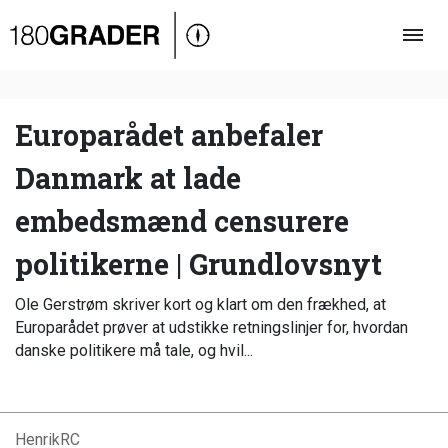
Oversigt
Indland
Udland
Europarådet anbefaler
Debat
Danmark at lade
Video
embedsmænd censurere
Podcast
politikerne | Grundlovsnyt
Ole Gerstrøm skriver kort og klart om den frækhed, at
Europarådet prøver at udstikke retningslinjer for, hvordan
danske politikere må tale, og hvil...
HenrikRC