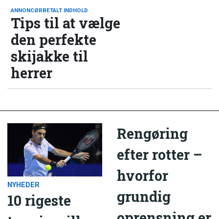
ANNONCØRBETALT INDHOLD
Tips til at vælge
den perfekte
skijakke til
herrer
Rengøring
efter rotter –
hvorfor
NYHEDER
grundig
10 rigeste
oprensning er