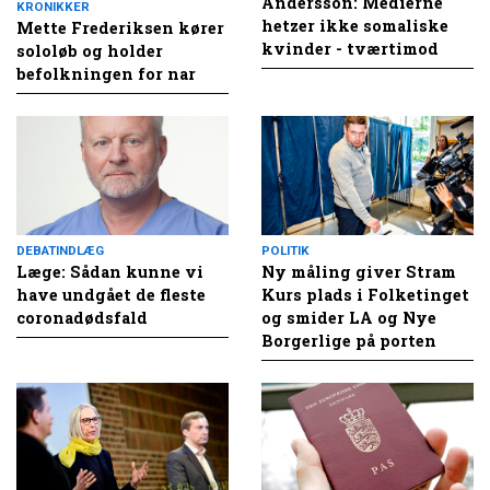
Andersson: Medierne
KRONIKKER
hetzer ikke somaliske
Mette Frederiksen kører
kvinder - tværtimod
sololøb og holder
befolkningen for nar
DEBATINDLÆG
POLITIK
Læge: Sådan kunne vi
Ny måling giver Stram
have undgået de fleste
Kurs plads i Folketinget
coronadødsfald
og smider LA og Nye
Borgerlige på porten