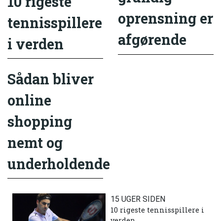
10 rigeste
oprensning er
tennisspillere
afgørende
i verden
Sådan bliver
online
shopping
nemt og
underholdende
15 UGER SIDEN
10 rigeste tennisspillere i
verden