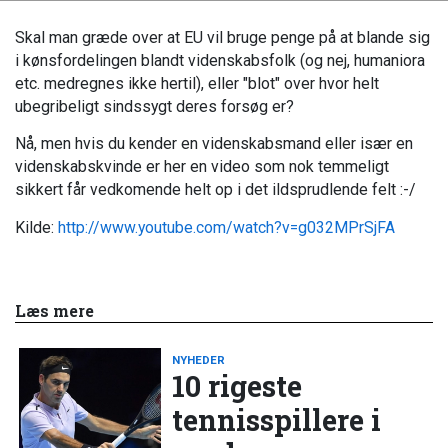
Skal man græde over at EU vil bruge penge på at blande sig
i kønsfordelingen blandt videnskabsfolk (og nej, humaniora
etc. medregnes ikke hertil), eller "blot" over hvor helt
ubegribeligt sindssygt deres forsøg er?
Nå, men hvis du kender en videnskabsmand eller især en
videnskabskvinde er her en video som nok temmeligt
sikkert får vedkomende helt op i det ildsprudlende felt :-/
Kilde:
http://www.youtube.com/watch?v=g032MPrSjFA
Læs mere
NYHEDER
10 rigeste
tennisspillere i