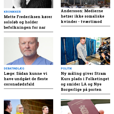
Andersson: Medierne
KRONIKKER
hetzer ikke somaliske
Mette Frederiksen kører
kvinder - tværtimod
sololøb og holder
befolkningen for nar
DEBATINDLÆG
POLITIK
Læge: Sådan kunne vi
Ny måling giver Stram
have undgået de fleste
Kurs plads i Folketinget
coronadødsfald
og smider LA og Nye
Borgerlige på porten