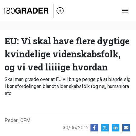
Oversigt
Indland
Udland
EU: Vi skal have flere dygtige
Debat
kvindelige videnskabsfolk,
Video
og vi ved liiiige hvordan
Podcast
Skal man græde over at EU vil bruge penge på at blande sig
i kønsfordelingen blandt videnskabsfolk (og nej, humaniora
etc
Peder_CFM
30/06/2012