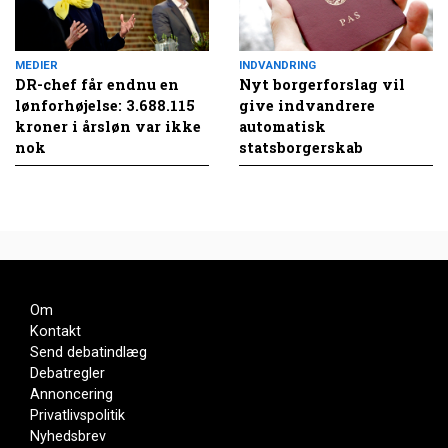
MEDIER
INDVANDRING
DR-chef får endnu en
Nyt borgerforslag vil
lønforhøjelse: 3.688.115
give indvandrere
kroner i årsløn var ikke
automatisk
nok
statsborgerskab
Om
Kontakt
Send debatindlæg
Debatregler
Annoncering
Privatlivspolitik
Nyhedsbrev