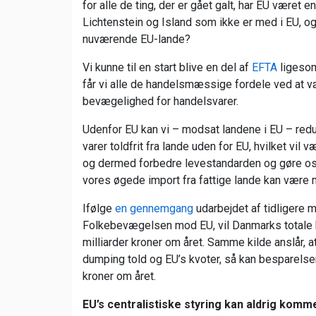
for alle de ting, der er gået galt, har EU været
Lichtenstein og Island som ikke er med i EU, og
nuværende EU-lande?
Vi kunne til en start blive en del af
EFTA
ligesom
får vi alle de handelsmæssige fordele ved at v
bevægelighed for handelsvarer.
Udenfor EU kan vi – modsat landene i EU – reduce
varer toldfrit fra lande uden for EU, hvilket vi
og dermed forbedre levestandarden og gøre os
vores øgede import fra fattige lande kan være 
Ifølge
en gennemgang
udarbejdet af tidligere
Folkebevægelsen mod EU, vil Danmarks totale
milliarder kroner om året. Samme kilde anslår,
dumping told og EU’s kvoter, så kan besparelse
kroner om året.
EU’s centralistiske styring kan aldrig komme