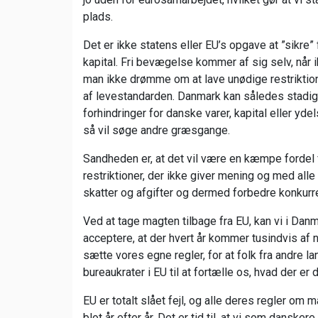
plads.
Det er ikke statens eller EU’s opgave at ”sikre”
kapital. Fri bevægelse kommer af sig selv, når i
man ikke drømme om at lave unødige restriktioner
af levestandarden. Danmark kan således stadig h
forhindringer for danske varer, kapital eller yd
så vil søge andre græsgange.
Sandheden er, at det vil være en kæmpe fordel 
restriktioner, der ikke giver mening og med all
skatter og afgifter og dermed forbedre konkur
Ved at tage magten tilbage fra EU, kan vi i Danm
acceptere, at der hvert år kommer tusindvis af n
sætte vores egne regler, for at folk fra andre l
bureaukrater i EU til at fortælle os, hvad der e
EU er totalt slået fejl, og alle deres regler o
blot år efter år. Det er tid til, at vi som dansk