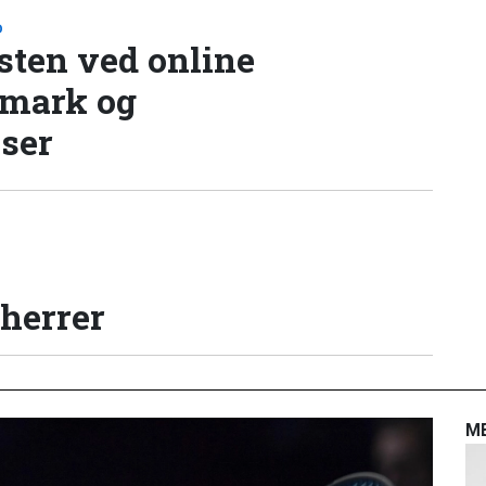
D
sten ved online
nmark og
lser
 herrer
M