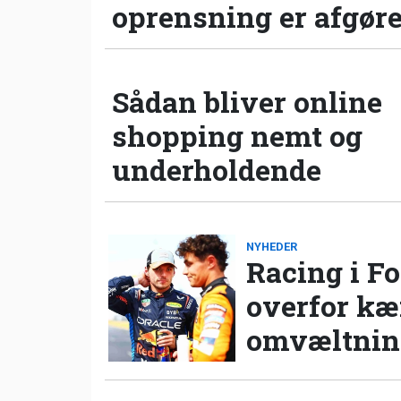
oprensning er afgør
Sådan bliver online
shopping nemt og
underholdende
NYHEDER
Racing i Fo
overfor k
omvæltning