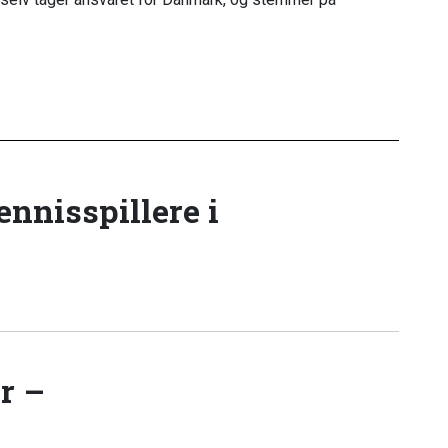
tennisspillere i
r –