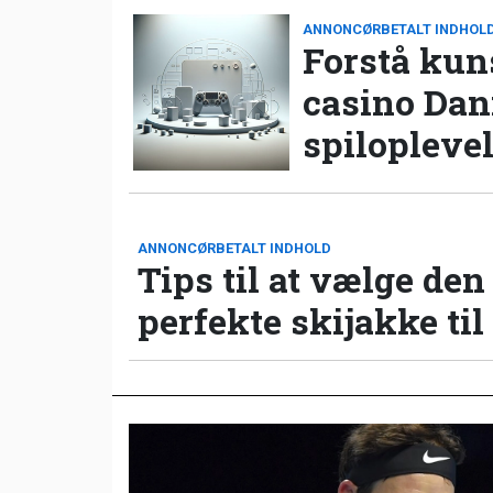
ANNONCØRBETALT INDHOL
Forstå kun
casino Da
spilopleve
ANNONCØRBETALT INDHOLD
Tips til at vælge den
perfekte skijakke til