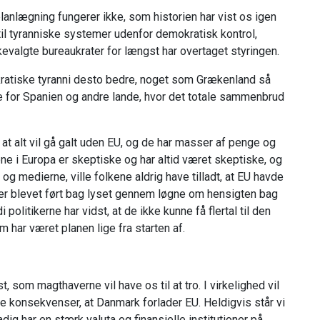
anlægning fungerer ikke, som historien har vist os igen
t til tyranniske systemer udenfor demokratisk kontrol,
kevalgte bureaukrater for længst har overtaget styringen.
ratiske tyranni desto bedre, noget som Grækenland så
re for Spanien og andre lande, hvor det totale sammenbrud
 at alt vil gå galt uden EU, og de har masser af penge og
ne i Europa er skeptiske og har altid været skeptiske, og
 medierne, ville folkene aldrig have tilladt, at EU havde
ene er blevet ført bag lyset gennem løgne om hensigten bag
politikerne har vidst, at de ikke kunne få flertal til den
 har været planen lige fra starten af.
t, som magthaverne vil have os til at tro. I virkelighed vil
onsekvenser, at Danmark forlader EU. Heldigvis står vi
adig har en stærk valuta og finansielle institutioner på