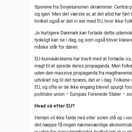
Sporene fra Sovjetunionen skræmmer. Central pl
og igen. Men det værste er, at det altid har før
hvilket også er det vi ser med EU, hvor ikke-fol
Jo hurtigere Danmark kan forlade dette udemok
tydeligt kan se i dag, og som også bliver klare
måske står for døren.
EU-bureaukraterne har travlt med at fortælle os,
magt til at sprede deres propaganda. Men folke
uden den massive propaganda fra magthaverne og
udviklet sig til det tyranni, det er i dag. Folk
EU, og ofte er de ikke engang blevet spurgt fordi 
politiske union – Europas Forenede Stater – som
Hvad så efter EU?
Himlen vil ikke falde ned eller solen stå op i ves
det næppe få nogen nævneværdige økonomiske k
jo uden for eurosamarbejdet, hvilket gør at vi st