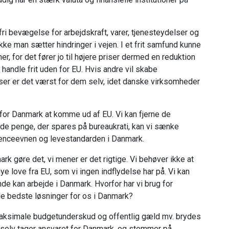
 fri bevægelse for arbejdskraft, varer, tjenesteydelser og
kke man sætter hindringer i vejen. I et frit samfund kunne
, for det fører jo til højere priser dermed en reduktion
andle frit uden for EU. Hvis andre vil skabe
elser er det værst for dem selv, idet danske virksomheder
for Danmark at komme ud af EU. Vi kan fjerne de
e de penge, der spares på bureaukrati, kan vi sænke
renceevnen og levestandarden i Danmark.
ark gøre det, vi mener er det rigtige. Vi behøver ikke at
ye love fra EU, som vi ingen indflydelse har på. Vi kan
ande kan arbejde i Danmark. Hvorfor har vi brug for
r de bedste løsninger for os i Danmark?
m maksimale budgetunderskud og offentlig gæld mv. brydes
ere selv tager ansvaret for Danmark, og stemmer på