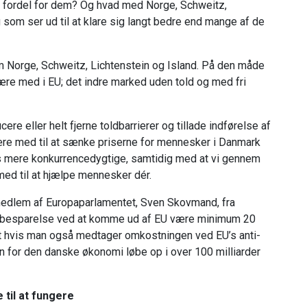
 en fordel for dem? Og hvad med Norge, Schweitz,
 som ser ud til at klare sig langt bedre end mange af de
 Norge, Schweitz, Lichtenstein og Island. På den måde
ære med i EU; det indre marked uden told og med fri
re eller helt fjerne toldbarrierer og tillade indførelse af
l være med til at sænke priserne for mennesker i Danmark
 mere konkurrencedygtige, samtidig med at vi gennem
med til at hjælpe mennesker dér.
 medlem af Europaparlamentet, Sven Skovmand, fra
 besparelse ved at komme ud af EU være minimum 20
 at hvis man også medtager omkostningen ved EU’s anti-
n for den danske økonomi løbe op i over 100 milliarder
 til at fungere