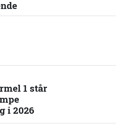
ende
rmel 1 står
æmpe
 i 2026