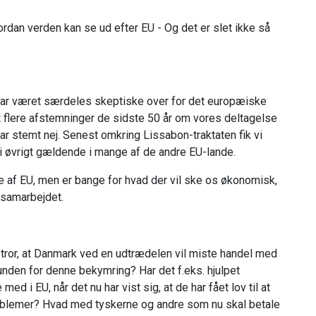
rdan verden kan se ud efter EU - Og det er slet ikke så
har været særdeles skeptiske over for det europæiske
 flere afstemninger de sidste 50 år om vores deltagelse
r stemt nej. Senest omkring Lissabon-traktaten fik vi
i øvrigt gældende i mange af de andre EU-lande.
 af EU, men er bange for hvad der vil ske os økonomisk,
-samarbejdet.
tror, at Danmark ved en udtrædelen vil miste handel med
nden for denne bekymring? Har det f.eks. hjulpet
d i EU, når det nu har vist sig, at de har fået lov til at
blemer? Hvad med tyskerne og andre som nu skal betale