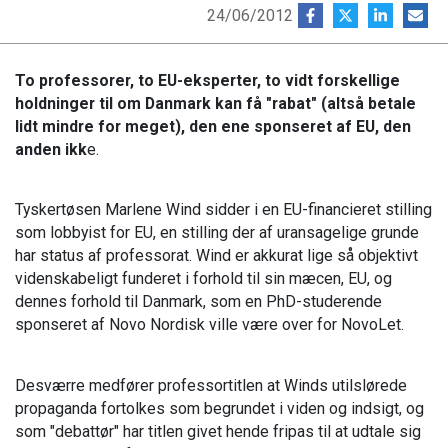
24/06/2012
To professorer, to EU-eksperter, to vidt forskellige
holdninger til om Danmark kan få "rabat" (altså betale
lidt mindre for meget), den ene sponseret af EU, den
anden ikk
e.
Tyskertøsen Marlene Wind sidder i en EU-financieret stilling
som lobbyist for EU, en stilling der af uransagelige grunde
har status af professorat. Wind er akkurat lige så objektivt
videnskabeligt funderet i forhold til sin mæcen, EU, og
dennes forhold til Danmark, som en PhD-studerende
sponseret af Novo Nordisk ville være over for NovoLet.
Desværre medfører professortitlen at Winds utilslørede
propaganda fortolkes som begrundet i viden og indsigt, og
som "debattør" har titlen givet hende fripas til at udtale sig