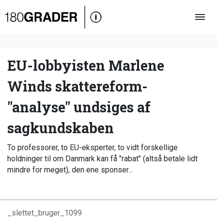
Oversigt
Indland
Udland
EU-lobbyisten Marlene
Debat
Winds skattereform-
Video
"analyse" undsiges af
Podcast
sagkundskaben
To professorer, to EU-eksperter, to vidt forskellige
holdninger til om Danmark kan få "rabat" (altså betale lidt
mindre for meget), den ene sponser...
_slettet_bruger_1099