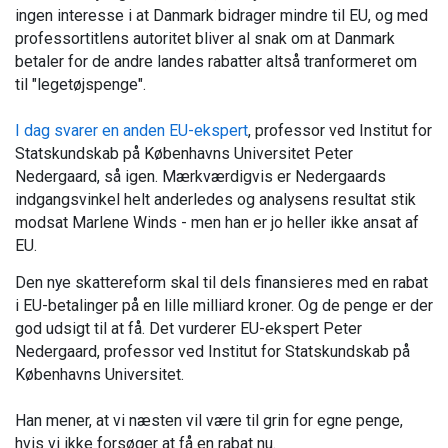
ingen interesse i at Danmark bidrager mindre til EU, og med
professortitlens autoritet bliver al snak om at Danmark
betaler for de andre landes rabatter altså tranformeret om
til "legetøjspenge".
I dag svarer en anden EU-ekspert
, professor ved Institut for
Statskundskab på Københavns Universitet Peter
Nedergaard, så igen. Mærkværdigvis er Nedergaards
indgangsvinkel helt anderledes og analysens resultat stik
modsat Marlene Winds - men han er jo heller ikke ansat af
EU.
Den nye skattereform skal til dels finansieres med en rabat
i EU-betalinger på en lille milliard kroner. Og de penge er der
god udsigt til at få. Det vurderer EU-ekspert Peter
Nedergaard, professor ved Institut for Statskundskab på
Københavns Universitet.
Han mener, at vi næsten vil være til grin for egne penge,
hvis vi ikke forsøger at få en rabat nu.