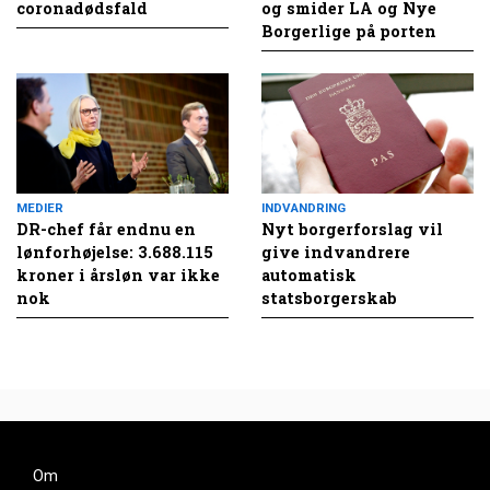
coronadødsfald
og smider LA og Nye
Borgerlige på porten
MEDIER
INDVANDRING
DR-chef får endnu en
Nyt borgerforslag vil
lønforhøjelse: 3.688.115
give indvandrere
kroner i årsløn var ikke
automatisk
nok
statsborgerskab
Om