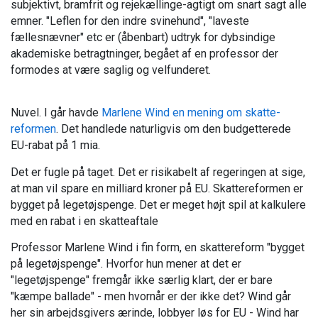
subjektivt, bramfrit og rejekællinge-agtigt om snart sagt alle
emner. "Leflen for den indre svinehund", "laveste
fællesnævner" etc er (åbenbart) udtryk for dybsindige
akademiske betragtninger, begået af en professor der
formodes at være saglig og velfunderet.
Nuvel. I går havde
Marlene Wind en mening om skatte-
reformen
. Det handlede naturligvis om den budgetterede
EU-rabat på 1 mia.
Det er fugle på taget. Det er risikabelt af regeringen at sige,
at man vil spare en milliard kroner på EU. Skattereformen er
bygget på legetøjspenge. Det er meget højt spil at kalkulere
med en rabat i en skatteaftale
Professor Marlene Wind i fin form, en skattereform "bygget
på legetøjspenge". Hvorfor hun mener at det er
"legetøjspenge" fremgår ikke særlig klart, der er bare
"kæmpe ballade" - men hvornår er der ikke det? Wind går
her sin arbejdsgivers ærinde, lobbyer løs for EU - Wind har