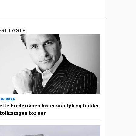
EST LÆSTE
ONIKKER
tte Frederiksen kører sololøb og holder
folkningen for nar