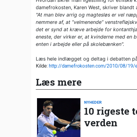
Hvordan sikrer man ligestilling for etnisk
damefrokosten, Karen West, skriver blandt 
"At man blev arrig og magtesløs er vel næp
nemmere af, at ”velmenende” venstrefløjskv
det er synd at kræve arbejde for kontanthjæ
eneste, der virker er, at kvinderne med en
enten i arbejde eller på skolebænken".
Læs hele indlægget og deltag i debatten 
Kilde:
http://damefrokosten.com/2010/08/19/et
Læs mere
NYHEDER
10 rigeste 
verden