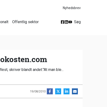
Nyhedsbrev
ionalt
Offentlig sektor
Søg
frokosten.com
t, skriver blandt andet:"At man ble...
19/08/2010