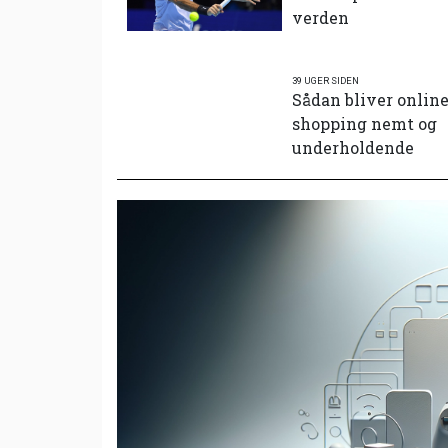
verden
39 UGER SIDEN
Sådan bliver onlin
shopping nemt og
underholdende