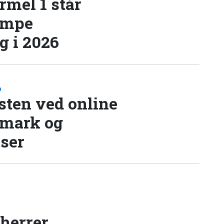
rmel 1 står
æmpe
 i 2026
D
sten ved online
nmark og
lser
 herrer