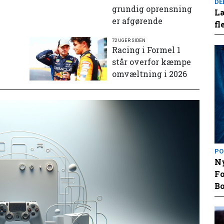
DE
grundig oprensning
Læ
er afgørende
fl
72 UGER SIDEN
e
Racing i Formel 1
står overfor kæmpe
omvæltning i 2026
PO
Ny
Fo
Bo