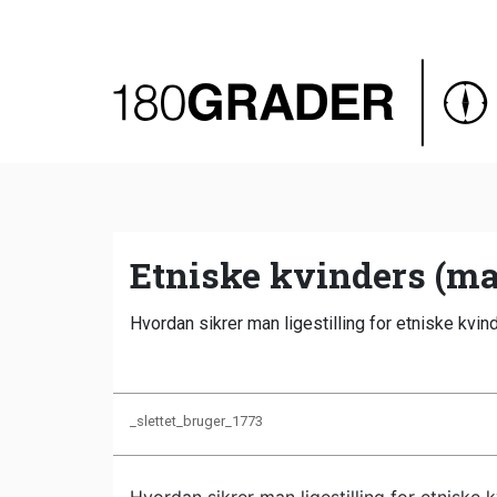
Oversigt
Indland
Udland
Debat
Video
Etniske kvinders (ma
Podcast
Hvordan sikrer man ligestilling for etniske kv
_slettet_bruger_1773