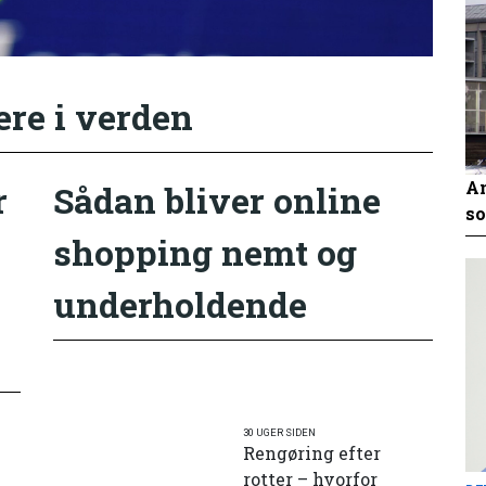
ere i verden
An
r
Sådan bliver online
so
shopping nemt og
underholdende
30 UGER SIDEN
Rengøring efter
rotter – hvorfor