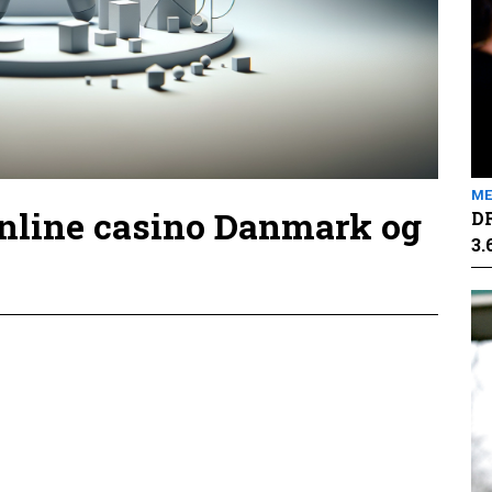
ME
online casino Danmark og
DR
3.