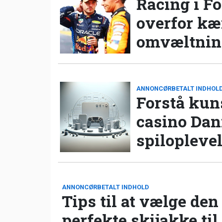
Racing i Fo
overfor k
omvæltning
ANNONCØRBETALT INDHOL
Forstå kun
casino Da
spilopleve
ANNONCØRBETALT INDHOLD
Tips til at vælge den
perfekte skijakke til