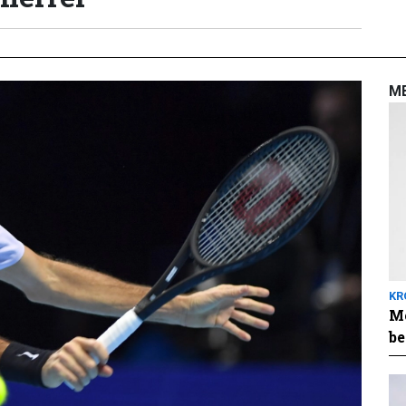
M
KR
Me
be