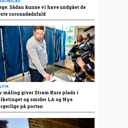
BATINDLÆG
ge: Sådan kunne vi have undgået de
este coronadødsfald
LITIK
 måling giver Stram Kurs plads i
lketinget og smider LA og Nye
rgerlige på porten