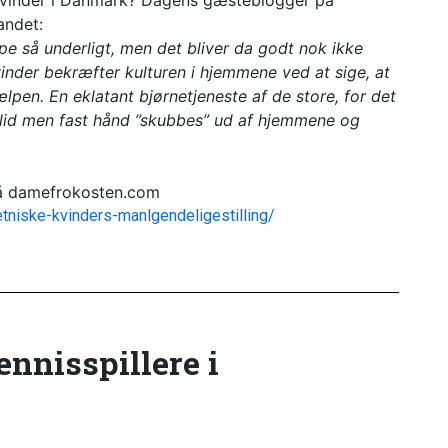
e kvinder i Danmark? Dagens gæsteblogger på
andet:
pe så underligt, men det bliver da godt nok ikke
inder bekræfter kulturen i hjemmene ved at sige, at
lpen. En eklatant bjørnetjeneste af de store, for det
 blid men fast hånd ”skubbes” ud af hjemmene og
på damefrokosten.com
niske-kvinders-manlgendeligestilling/
tennisspillere i