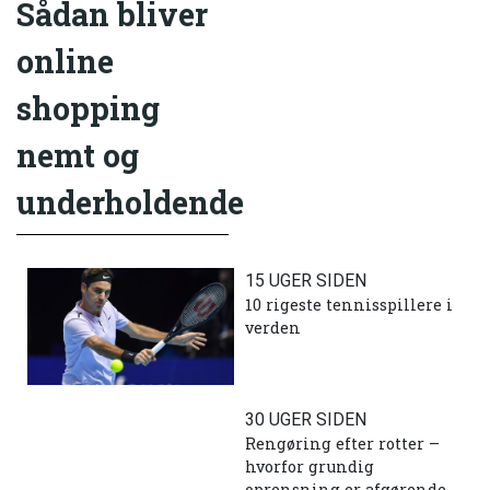
Sådan bliver
online
shopping
nemt og
underholdende
15 UGER SIDEN
10 rigeste tennisspillere i
verden
30 UGER SIDEN
Rengøring efter rotter –
hvorfor grundig
oprensning er afgørende