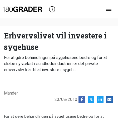
Oversigt
Indland
Udland
Erhvervslivet vil investere i
Debat
sygehuse
Video
For at gøre behandlingen på sygehusene bedre og for at
Podcast
skabe ny vækst i sundhedsindustrien er det private
erhvervsliv klar til at investere i sygeh...
Mander
23/08/2010
For at gøre behandlingen på sygehusene bedre og for at