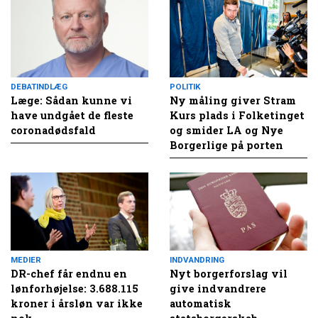
DEBATINDLÆG
POLITIK
Læge: Sådan kunne vi
Ny måling giver Stram
have undgået de fleste
Kurs plads i Folketinget
coronadødsfald
og smider LA og Nye
Borgerlige på porten
MEDIER
INDVANDRING
DR-chef får endnu en
Nyt borgerforslag vil
lønforhøjelse: 3.688.115
give indvandrere
kroner i årsløn var ikke
automatisk