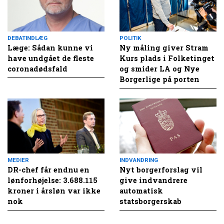
DEBATINDLÆG
POLITIK
Læge: Sådan kunne vi
Ny måling giver Stram
have undgået de fleste
Kurs plads i Folketinget
coronadødsfald
og smider LA og Nye
Borgerlige på porten
MEDIER
INDVANDRING
DR-chef får endnu en
Nyt borgerforslag vil
lønforhøjelse: 3.688.115
give indvandrere
kroner i årsløn var ikke
automatisk
nok
statsborgerskab