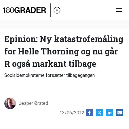
Oversigt
Indland
Udland
Epinion: Ny katastrofemåling
Debat
for Helle Thorning og nu går
Video
R også markant tilbage
Podcast
Socialdemokraterne forsætter tilbagegangen
Jesper Ørsted
13/06/2012