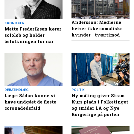
Andersson: Medierne
KRONIKKER
hetzer ikke somaliske
Mette Frederiksen kører
kvinder - tværtimod
sololøb og holder
befolkningen for nar
DEBATINDLÆG
POLITIK
Læge: Sådan kunne vi
Ny måling giver Stram
have undgået de fleste
Kurs plads i Folketinget
coronadødsfald
og smider LA og Nye
Borgerlige på porten