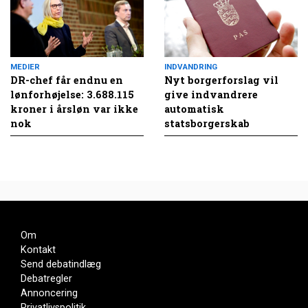
MEDIER
INDVANDRING
DR-chef får endnu en
Nyt borgerforslag vil
lønforhøjelse: 3.688.115
give indvandrere
kroner i årsløn var ikke
automatisk
nok
statsborgerskab
Om
Kontakt
Send debatindlæg
Debatregler
Annoncering
Privatlivspolitik