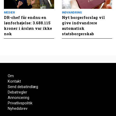
MEDIER
INDVANDRING
DR-chef får endnu en
Nyt borgerforslag vil
lønforhøjelse: 3.688.115
give indvandrere
kroner i årsløn var ikke
automatisk
nok
statsborgerskab
Om
Kontakt
Send debatindlæg
Debatregler
Annoncering
Privatlivspolitik
Nyhedsbrev