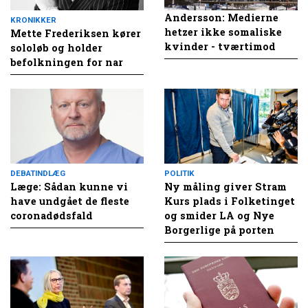
Andersson: Medierne
KRONIKKER
hetzer ikke somaliske
Mette Frederiksen kører
kvinder - tværtimod
sololøb og holder
befolkningen for nar
DEBATINDLÆG
POLITIK
Læge: Sådan kunne vi
Ny måling giver Stram
have undgået de fleste
Kurs plads i Folketinget
coronadødsfald
og smider LA og Nye
Borgerlige på porten