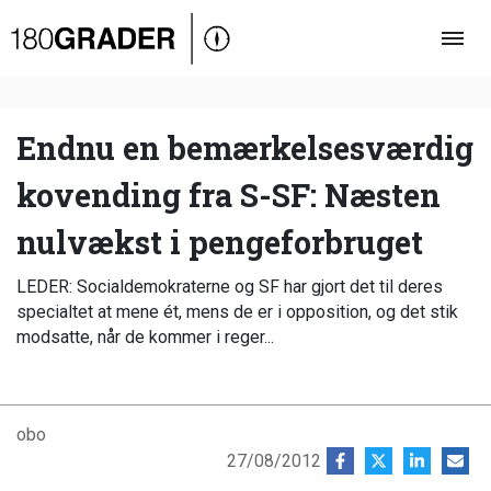
Oversigt
Indland
Udland
Endnu en bemærkelsesværdig
Debat
kovending fra S-SF: Næsten
Video
nulvækst i pengeforbruget
Podcast
LEDER: Socialdemokraterne og SF har gjort det til deres
specialtet at mene ét, mens de er i opposition, og det stik
modsatte, når de kommer i reger...
obo
27/08/2012