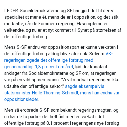
LEDER: Socialdemokraterne og SF har gjort det til deres
specialtet at mene ét, mens de er i opposition, og det stik
modsatte, når de kommer i regering. Eksemplerne er
velkendte, og nu er et nyt kommet til: Synet på størrelsen af
det offentlige forbrug.
Mens S-SF endnu var oppositionspartier kunne væksten i
det offentlige forbrug aldrig blive stor nok. Selvom
VK-
regeringen øgede det offentlige forbrug med
gennemsnitligt 1,8 procent om året
, lød der konstant
anklager fra Socialdemokraterne og SF om, at regeringen
var på en vild sparemission. "Vi vil modsat regeringen ikke
udsulte den offentlige sektor,"
sagde eksempelvis
statsminister Helle Thorning-Schmidt, mens hun endnu var
oppositionsleder
.
Men så erobrede S-SF som bekendt regeringsmagten, og
nu har de to partier det helt fint med en vækst i det
offentlige forbrug på 0,1 procent i regeringens nye forslag