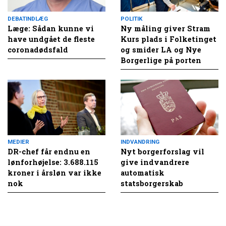
DEBATINDLÆG
POLITIK
Læge: Sådan kunne vi
Ny måling giver Stram
have undgået de fleste
Kurs plads i Folketinget
coronadødsfald
og smider LA og Nye
Borgerlige på porten
MEDIER
INDVANDRING
DR-chef får endnu en
Nyt borgerforslag vil
lønforhøjelse: 3.688.115
give indvandrere
kroner i årsløn var ikke
automatisk
nok
statsborgerskab