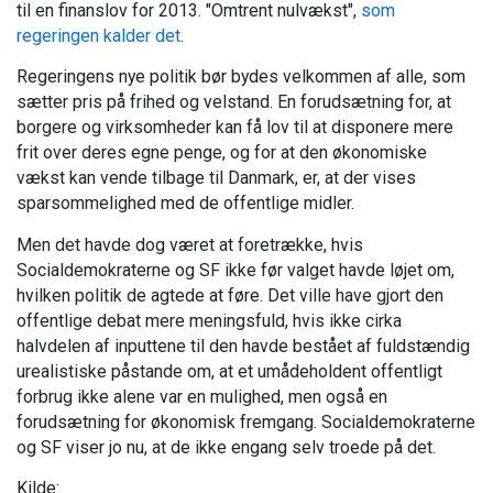
til en finanslov for 2013. "Omtrent nulvækst",
som
regeringen kalder det
.
Regeringens nye politik bør bydes velkommen af alle, som
sætter pris på frihed og velstand. En forudsætning for, at
borgere og virksomheder kan få lov til at disponere mere
frit over deres egne penge, og for at den økonomiske
vækst kan vende tilbage til Danmark, er, at der vises
sparsommelighed med de offentlige midler.
Men det havde dog været at foretrække, hvis
Socialdemokraterne og SF ikke før valget havde løjet om,
hvilken politik de agtede at føre. Det ville have gjort den
offentlige debat mere meningsfuld, hvis ikke cirka
halvdelen af inputtene til den havde bestået af fuldstændig
urealistiske påstande om, at et umådeholdent offentligt
forbrug ikke alene var en mulighed, men også en
forudsætning for økonomisk fremgang. Socialdemokraterne
og SF viser jo nu, at de ikke engang selv troede på det.
Kilde: