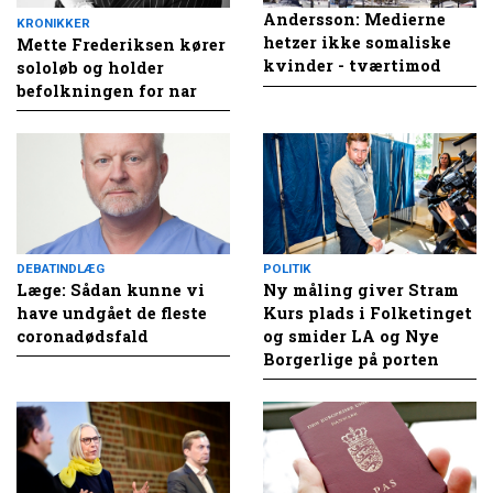
Andersson: Medierne
KRONIKKER
hetzer ikke somaliske
Mette Frederiksen kører
kvinder - tværtimod
sololøb og holder
befolkningen for nar
DEBATINDLÆG
POLITIK
Læge: Sådan kunne vi
Ny måling giver Stram
have undgået de fleste
Kurs plads i Folketinget
coronadødsfald
og smider LA og Nye
Borgerlige på porten