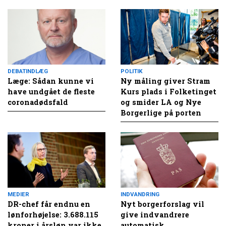
DEBATINDLÆG
POLITIK
Læge: Sådan kunne vi
Ny måling giver Stram
have undgået de fleste
Kurs plads i Folketinget
coronadødsfald
og smider LA og Nye
Borgerlige på porten
MEDIER
INDVANDRING
DR-chef får endnu en
Nyt borgerforslag vil
lønforhøjelse: 3.688.115
give indvandrere
kroner i årsløn var ikke
automatisk