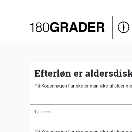
Oversigt
Indland
Udland
Debat
Video
Efterløn er aldersdi
Podcast
På Kopenhagen Fur skeler man ikke til alder men t
T_Larsen
På Kopenhagen Fur skeler man ikke til alder men