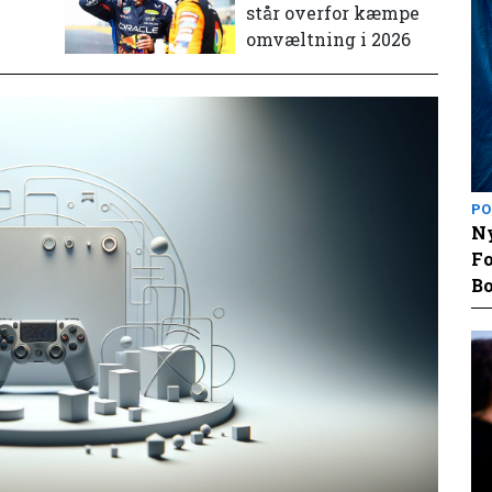
står overfor kæmpe
omvæltning i 2026
PO
Ny
Fo
Bo