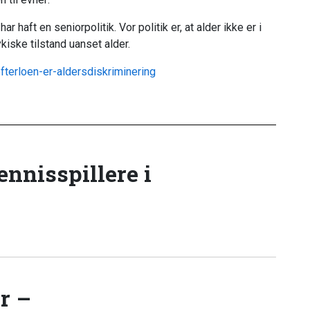
ar haft en seniorpolitik. Vor politik er, at alder ikke er i
iske tilstand uanset alder.
terloen-er-aldersdiskriminering
tennisspillere i
r –