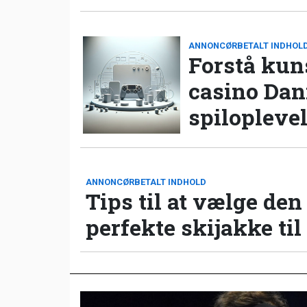
ANNONCØRBETALT INDHOL
Forstå kun
casino Da
spilopleve
ANNONCØRBETALT INDHOLD
Tips til at vælge den
perfekte skijakke til