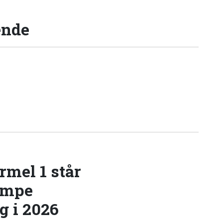
ende
rmel 1 står
æmpe
 i 2026