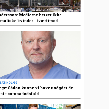
dersson: Medierne hetzer ikke
maliske kvinder - tværtimod
BATINDLÆG
ge: Sådan kunne vi have undgået de
este coronadødsfald