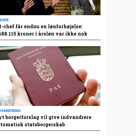
DIER
-chef får endnu en lønforhøjelse:
688.115 kroner i årsløn var ikke nok
DVANDRING
t borgerforslag vil give indvandrere
tomatisk statsborgerskab