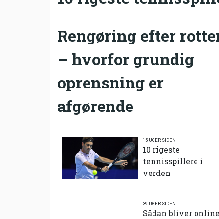
Rengøring efter rotte
– hvorfor grundig
oprensning er
afgørende
15 UGER SIDEN
10 rigeste
tennisspillere i
verden
39 UGER SIDEN
Sådan bliver onlin