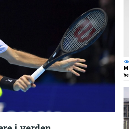
KR
Me
be
ere i verden