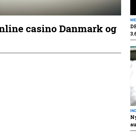
ME
online casino Danmark og
DR
3.
IN
Ny
au