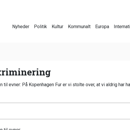
Nyheder
Politik
Kultur
Kommunalt
Europa
Internat
skriminering
il evner: På Kopenhagen Fur er vi stolte over, at vi aldrig har ha
 til evner: