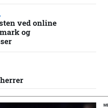
D
sten ved online
nmark og
lser
 herrer
M