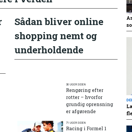
An
r
Sådan bliver online
so
shopping nemt og
underholdende
30 UGER SIDEN
Rengøring efter
rotter – hvorfor
DE
grundig oprensning
Læ
er afgørende
fl
71 UGER SIDEN
e
Racing i Formel 1