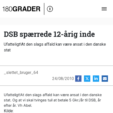
Oversigt
Indland
Udland
DSB spærrede 12-årig inde
Debat
Ufatteligt!At den slags affald kan være ansat i den danske
Video
stat
Podcast
_slettet_bruger_64
24/08/2010
Ufatteligt!At den slags affald kan være ansat i den danske
stat. Og at vi skal tvinges tuil at betale 5 Gkr./år til DSB, år
efter år. Vh Abel.
Kilde: