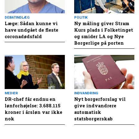
DEBATINDLÆG
POLITIK
Læge: Sådan kunne vi
Ny måling giver Stram
have undgået de fleste
Kurs plads i Folketinget
coronadødsfald
og smider LA og Nye
Borgerlige på porten
MEDIER
INDVANDRING
DR-chef får endnu en
Nyt borgerforslag vil
lønforhøjelse: 3.688.115
give indvandrere
kroner i årsløn var ikke
automatisk
nok
statsborgerskab