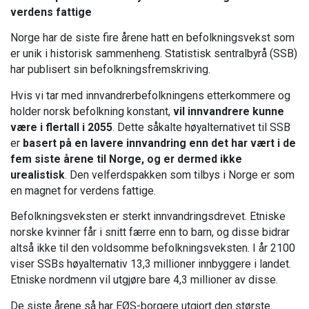
verdens fattige
Norge har de siste fire årene hatt en befolkningsvekst som
er unik i historisk sammenheng. Statistisk sentralbyrå (SSB)
har publisert sin befolkningsfremskriving.
Hvis vi tar med innvandrerbefolkningens etterkommere og
holder norsk befolkning konstant,
vil innvandrere kunne
være i flertall i 2055
. Dette såkalte høyalternativet til SSB
er
basert på en lavere innvandring enn det har vært i de
fem siste årene til Norge, og er dermed ikke
urealistisk
. Den velferdspakken som tilbys i Norge er som
en magnet for verdens fattige.
Befolkningsveksten er sterkt innvandringsdrevet. Etniske
norske kvinner får i snitt færre enn to barn, og disse bidrar
altså ikke til den voldsomme befolkningsveksten. I år 2100
viser SSBs høyalternativ 13,3 millioner innbyggere i landet.
Etniske nordmenn vil utgjøre bare 4,3 millioner av disse.
De siste årene så har EØS-borgere utgjort den største