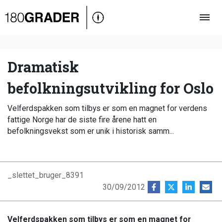
Oversigt
Indland
Udland
Dramatisk
Debat
befolkningsutvikling for Oslo
Video
Velferdspakken som tilbys er som en magnet for verdens
Podcast
fattige Norge har de siste fire årene hatt en
befolkningsvekst som er unik i historisk samm...
_slettet_bruger_8391
30/09/2012
Velferdspakken som tilbys er som en magnet for