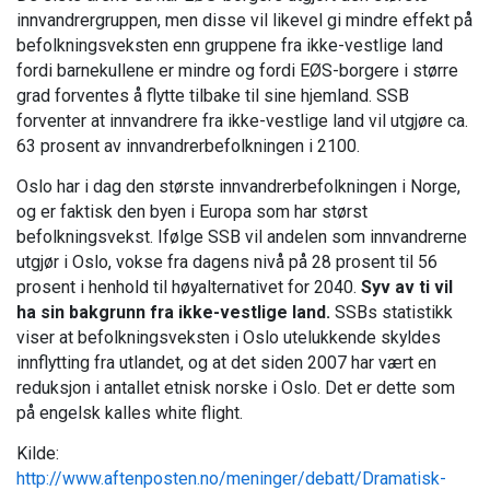
innvandrergruppen, men disse vil likevel gi mindre effekt på
befolkningsveksten enn gruppene fra ikke-vestlige land
fordi barnekullene er mindre og fordi EØS-borgere i større
grad forventes å flytte tilbake til sine hjemland. SSB
forventer at innvandrere fra ikke-vestlige land vil utgjøre ca.
63 prosent av innvandrerbefolkningen i 2100.
Oslo har i dag den største innvandrerbefolkningen i Norge,
og er faktisk den byen i Europa som har størst
befolkningsvekst. Ifølge SSB vil andelen som innvandrerne
utgjør i Oslo, vokse fra dagens nivå på 28 prosent til 56
prosent i henhold til høyalternativet for 2040.
Syv av ti vil
ha sin bakgrunn fra ikke-vestlige land.
SSBs statistikk
viser at befolkningsveksten i Oslo utelukkende skyldes
innflytting fra utlandet, og at det siden 2007 har vært en
reduksjon i antallet etnisk norske i Oslo. Det er dette som
på engelsk kalles white flight.
Kilde:
http://www.aftenposten.no/meninger/debatt/Dramatisk-