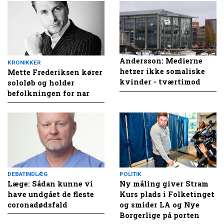
Andersson: Medierne
KRONIKKER
hetzer ikke somaliske
Mette Frederiksen kører
kvinder - tværtimod
sololøb og holder
befolkningen for nar
DEBATINDLÆG
POLITIK
Læge: Sådan kunne vi
Ny måling giver Stram
have undgået de fleste
Kurs plads i Folketinget
coronadødsfald
og smider LA og Nye
Borgerlige på porten