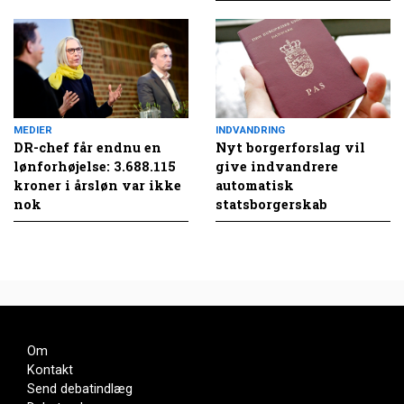
MEDIER
INDVANDRING
DR-chef får endnu en
Nyt borgerforslag vil
lønforhøjelse: 3.688.115
give indvandrere
kroner i årsløn var ikke
automatisk
nok
statsborgerskab
Om
Kontakt
Send debatindlæg