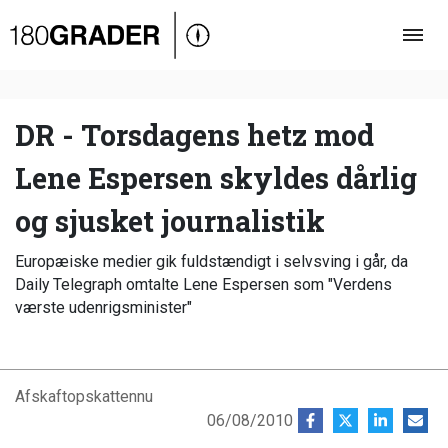
Oversigt
Indland
Udland
DR - Torsdagens hetz mod
Debat
Lene Espersen skyldes dårlig
Video
og sjusket journalistik
Podcast
Europæiske medier gik fuldstændigt i selvsving i går, da
Daily Telegraph omtalte Lene Espersen som "Verdens
værste udenrigsminister"
Afskaftopskattennu
06/08/2010