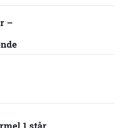
r –
ende
rmel 1 står