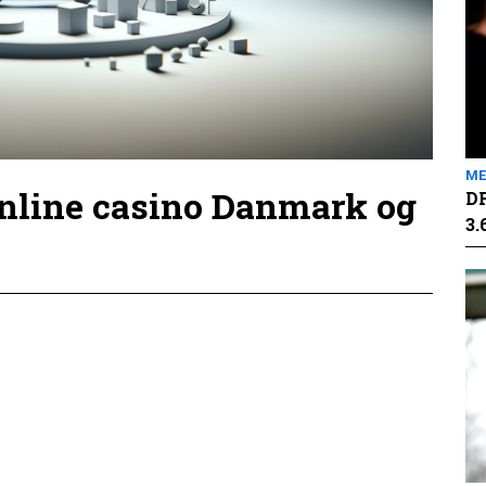
ME
online casino Danmark og
DR
3.