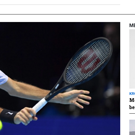
M
KR
Me
be