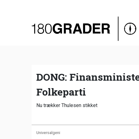
Oversigt
Indland
Udland
Debat
Video
DONG: Finansministe
Podcast
Folkeparti
Nu trækker Thulesen stikket
Universalgeni