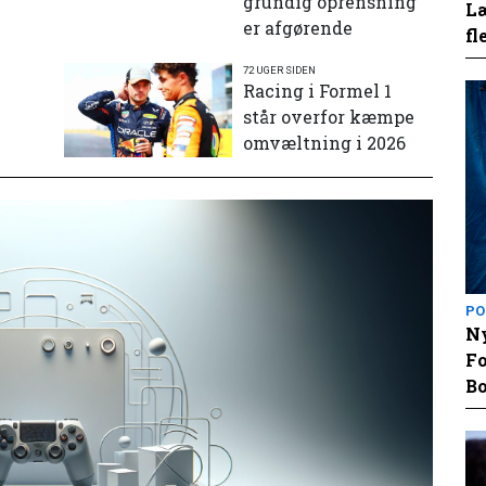
grundig oprensning
Læ
er afgørende
fl
72 UGER SIDEN
e
Racing i Formel 1
står overfor kæmpe
omvæltning i 2026
PO
Ny
Fo
Bo