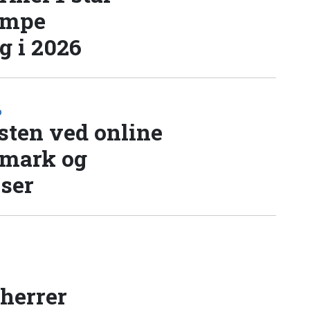
æmpe
 i 2026
D
sten ved online
nmark og
lser
 herrer