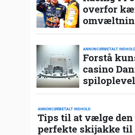
overfor k
omvæltning
ANNONCØRBETALT INDHOL
Forstå kun
casino Da
spilopleve
ANNONCØRBETALT INDHOLD
Tips til at vælge den
perfekte skijakke til