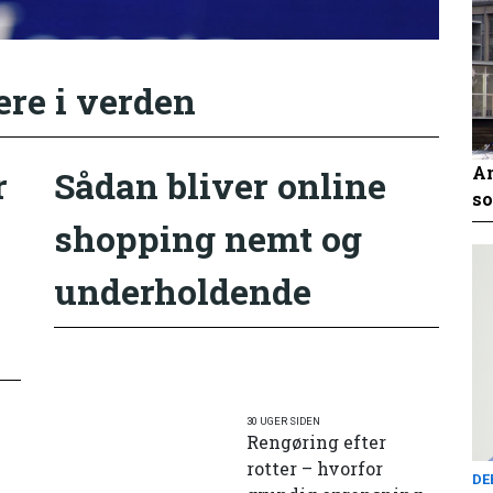
ere i verden
An
r
Sådan bliver online
so
shopping nemt og
underholdende
30 UGER SIDEN
Rengøring efter
rotter – hvorfor
DE