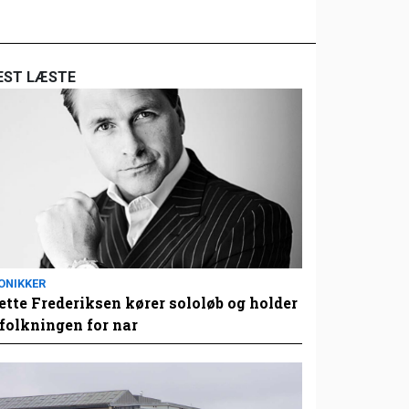
EST LÆSTE
ONIKKER
tte Frederiksen kører sololøb og holder
folkningen for nar