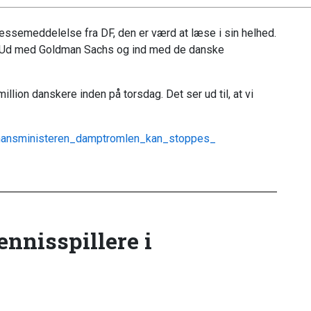
ressemeddelelse fra DF, den er værd at læse i sin helhed.
! Ud med Goldman Sachs og ind med de danske
llion danskere inden på torsdag. Det ser ud til, at vi
inansministeren_damptromlen_kan_stoppes_
tennisspillere i