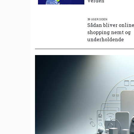
verden
39 UGER SIDEN
Sådan bliver onlin
shopping nemt og
underholdende