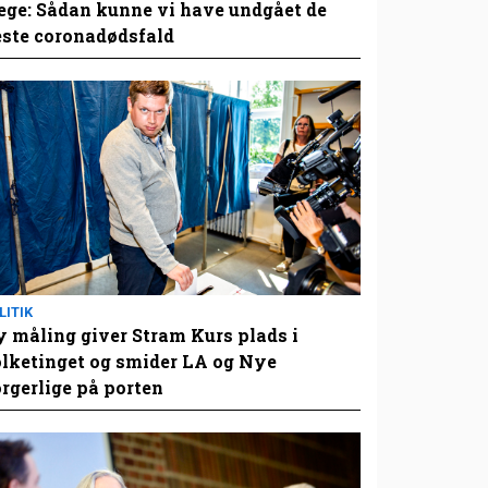
ge: Sådan kunne vi have undgået de
este coronadødsfald
LITIK
 måling giver Stram Kurs plads i
lketinget og smider LA og Nye
rgerlige på porten