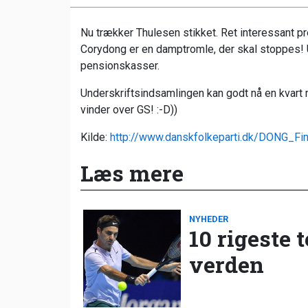
Nu trækker Thulesen stikket. Ret interessant p
Corydong er en damptromle, der skal stoppes
pensionskasser.
Underskriftsindsamlingen kan godt nå en kvart mi
vinder over GS! :-D))
Kilde:
http://www.danskfolkeparti.dk/DONG_F
Læs mere
NYHEDER
10 rigeste 
verden