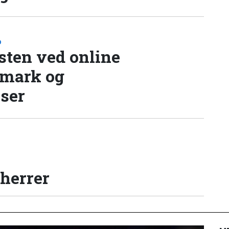
D
sten ved online
nmark og
lser
 herrer