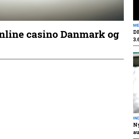
ME
online casino Danmark og
DR
3.
IN
Ny
au