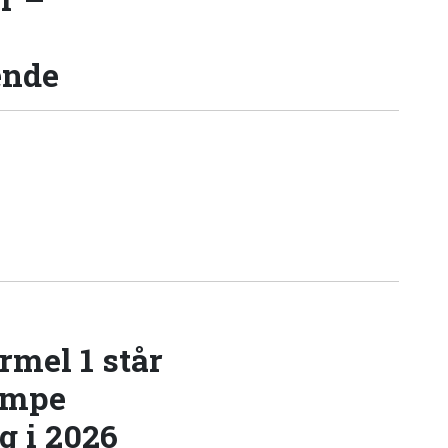
ende
rmel 1 står
æmpe
 i 2026