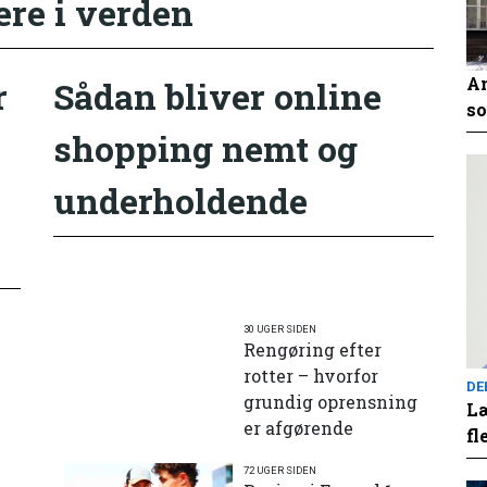
ere i verden
An
r
Sådan bliver online
so
shopping nemt og
underholdende
30 UGER SIDEN
Rengøring efter
rotter – hvorfor
DE
grundig oprensning
Læ
er afgørende
fl
72 UGER SIDEN