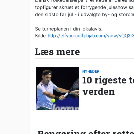
Dansk Folkedanserparti er kede af deres li
topfigurer skruet et forrygende juleshow 
den sidste før jul - i udvalgte by- og storce
Se turneplanen i din lokalavis.
Kilde:
http://elfyourself.jibjab.com/view/vQQ
Læs mere
NYHEDER
10 rigeste 
verden
Rengøring efter rotte