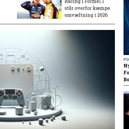
e
Racing i Formel 1
står overfor kæmpe
omvæltning i 2026
PO
Ny
Fo
Bo