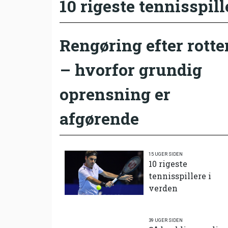
10 rigeste tennisspill
Rengøring efter rotte
– hvorfor grundig
oprensning er
afgørende
15 UGER SIDEN
10 rigeste
tennisspillere i
verden
39 UGER SIDEN