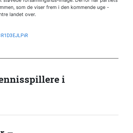
dt støvede forsamlingshus-image. Derfor har partiets
sammen, som de viser frem i den kommende uge -
ntre landet over.
3r3R1D3EJLPiR
tennisspillere i
r –