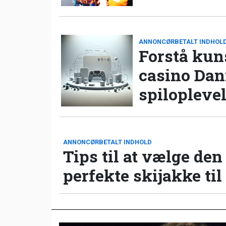
ANNONCØRBETALT INDHOL
Forstå kun
casino Da
spilopleve
ANNONCØRBETALT INDHOLD
Tips til at vælge den
perfekte skijakke til