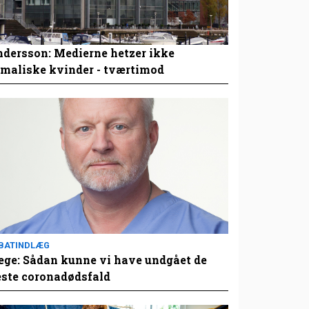
dersson: Medierne hetzer ikke
maliske kvinder - tværtimod
BATINDLÆG
ge: Sådan kunne vi have undgået de
este coronadødsfald