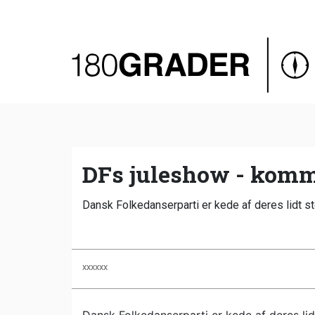
Oversigt
Indland
Udland
Debat
Video
DFs juleshow - kommer
Podcast
Dansk Folkedanserparti er kede af deres lidt 
xxxxxx