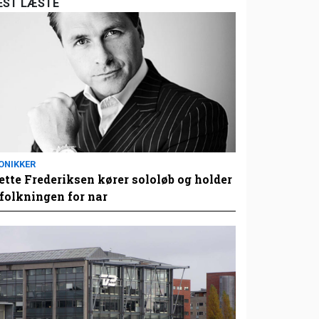
EST LÆSTE
ONIKKER
tte Frederiksen kører sololøb og holder
folkningen for nar