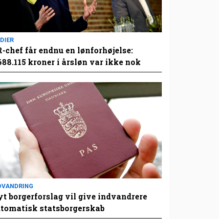
DIER
-chef får endnu en lønforhøjelse:
688.115 kroner i årsløn var ikke nok
DVANDRING
t borgerforslag vil give indvandrere
tomatisk statsborgerskab