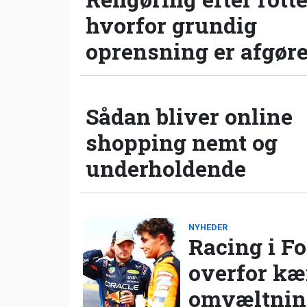
hvorfor grundig
oprensning er afgør
Sådan bliver online
shopping nemt og
underholdende
NYHEDER
Racing i Fo
overfor k
omvæltning