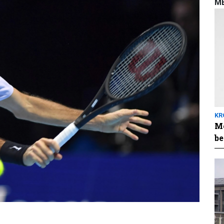
M
KR
Me
be