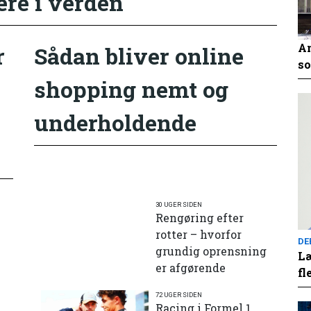
ere i verden
An
r
Sådan bliver online
so
shopping nemt og
underholdende
30 UGER SIDEN
Rengøring efter
rotter – hvorfor
DE
grundig oprensning
Læ
er afgørende
fl
72 UGER SIDEN
e
Racing i Formel 1