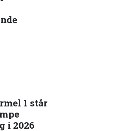
ende
rmel 1 står
æmpe
 i 2026