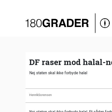
Oversigt
Indland
Udland
Debat
Video
DF raser mod halal-n
Podcast
Nej staten skal ikke forbyde halal
HenrikSorensen
Nej staten skal ikke forbyde halal. Et sådan for