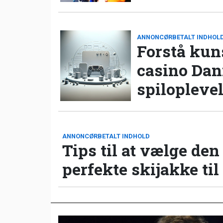
ANNONCØRBETALT INDHOL
Forstå kun
casino Da
spilopleve
ANNONCØRBETALT INDHOLD
Tips til at vælge den
perfekte skijakke til