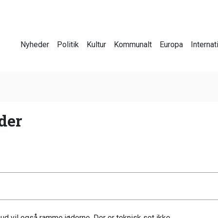
Nyheder
Politik
Kultur
Kommunalt
Europa
Internat
der
bud vil også ramme jøderne. Der er teknisk set ikke