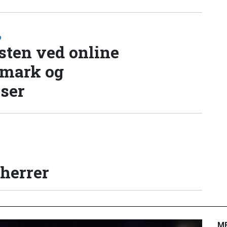
D
sten ved online
nmark og
lser
 herrer
M