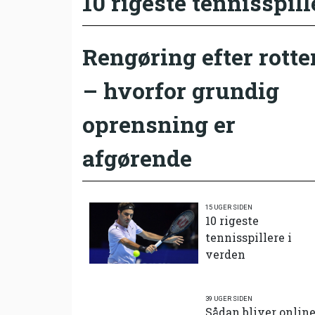
10 rigeste tennisspill
Rengøring efter rotte
– hvorfor grundig
oprensning er
afgørende
15 UGER SIDEN
10 rigeste
tennisspillere i
verden
39 UGER SIDEN
Sådan bliver onlin