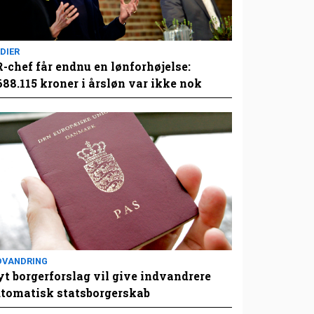
DIER
-chef får endnu en lønforhøjelse:
688.115 kroner i årsløn var ikke nok
DVANDRING
t borgerforslag vil give indvandrere
tomatisk statsborgerskab