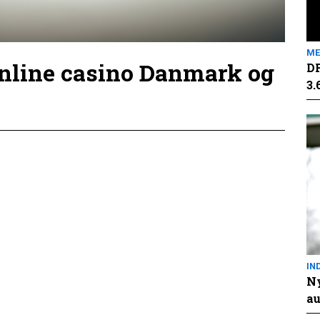
ME
online casino Danmark og
DR
3.
IN
Ny
au