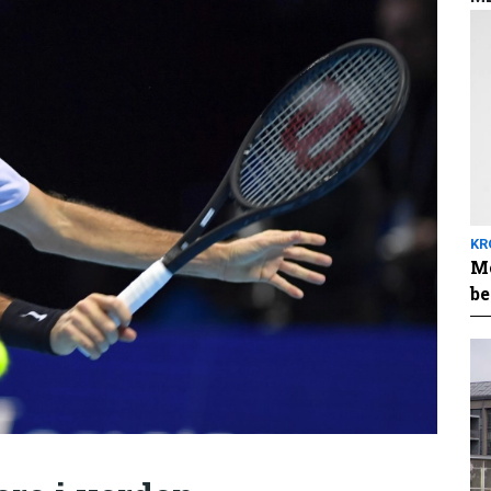
KR
Me
be