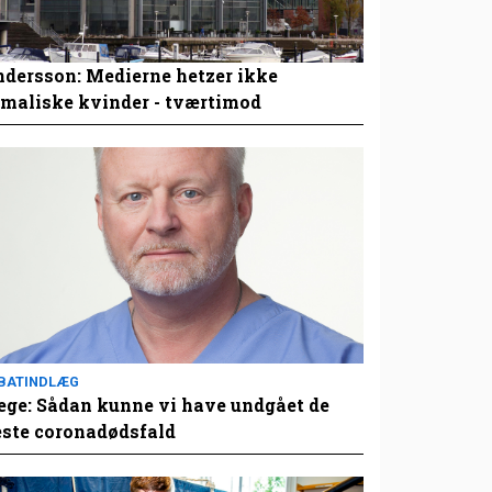
dersson: Medierne hetzer ikke
maliske kvinder - tværtimod
BATINDLÆG
ge: Sådan kunne vi have undgået de
este coronadødsfald