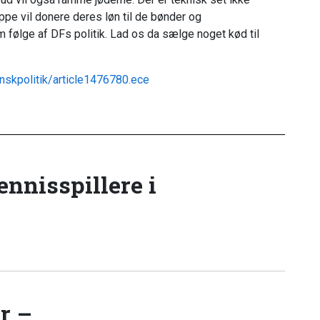
pe vil donere deres løn til de bønder og
 følge af DFs politik. Lad os da sælge noget kød til
anskpolitik/article1476780.ece
tennisspillere i
r –