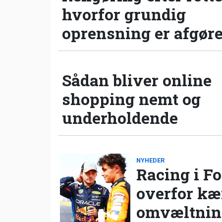
hvorfor grundig
oprensning er afgør
Sådan bliver online
shopping nemt og
underholdende
NYHEDER
Racing i Fo
overfor k
omvæltning