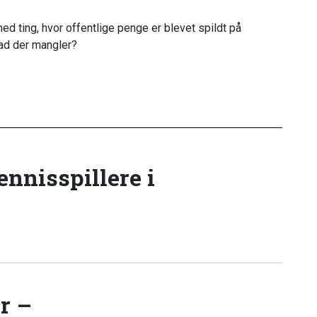
ed ting, hvor offentlige penge er blevet spildt på
hvad der mangler?
tennisspillere i
r –