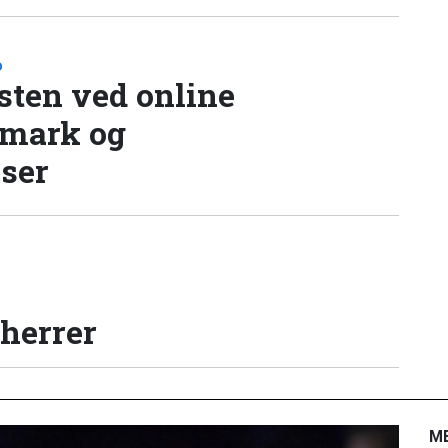
D
sten ved online
nmark og
lser
 herrer
M