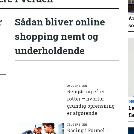
An
r
Sådan bliver online
so
shopping nemt og
underholdende
30 UGER SIDEN
Rengøring efter
rotter – hvorfor
DE
grundig oprensning
Læ
er afgørende
fl
72 UGER SIDEN
e
Racing i Formel 1