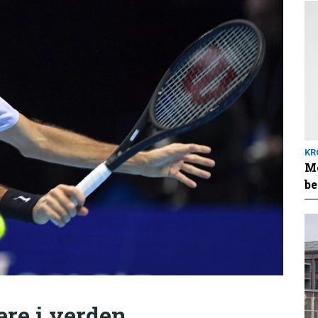
KR
Me
be
ere i verden