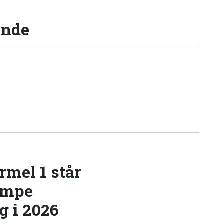
ende
rmel 1 står
æmpe
 i 2026