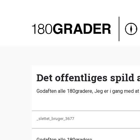
Oversigt
Indland
Udland
Debat
Video
Det offentliges spild
Podcast
Godaften alle 180gradere, Jeg er i gang med at 
_slettet_bruger_3677
Godaften alle 180gradere,