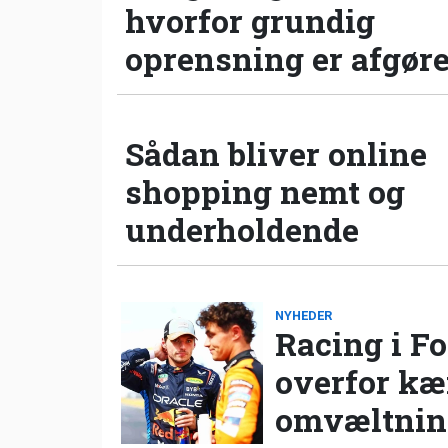
hvorfor grundig
oprensning er afgør
Sådan bliver online
shopping nemt og
underholdende
NYHEDER
Racing i Fo
overfor k
omvæltning