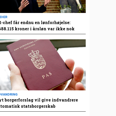
DIER
-chef får endnu en lønforhøjelse:
688.115 kroner i årsløn var ikke nok
DVANDRING
t borgerforslag vil give indvandrere
tomatisk statsborgerskab