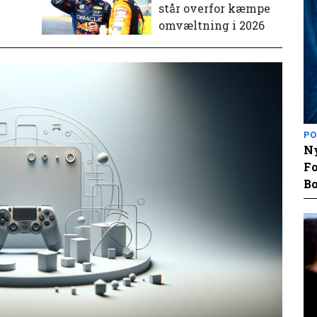
står overfor kæmpe
omvæltning i 2026
PO
Ny
Fo
Bo