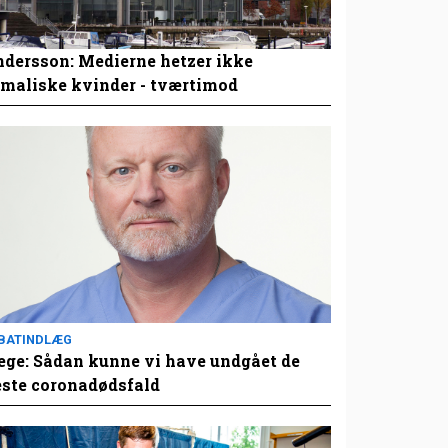
dersson: Medierne hetzer ikke
maliske kvinder - tværtimod
BATINDLÆG
ge: Sådan kunne vi have undgået de
este coronadødsfald