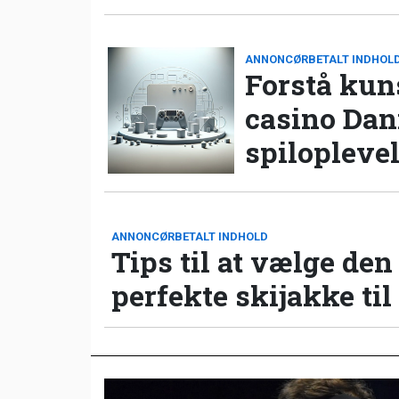
ANNONCØRBETALT INDHOL
Forstå kun
casino Da
spilopleve
ANNONCØRBETALT INDHOLD
Tips til at vælge den
perfekte skijakke til