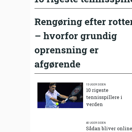
Rengøring efter rotte
– hvorfor grundig
oprensning er
afgørende
15 UGER SIDEN
10 rigeste
tennisspillere i
verden
40 UGER SIDEN
Sådan bliver onlin