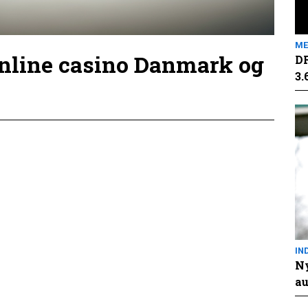
ME
online casino Danmark og
DR
3.
IN
Ny
au