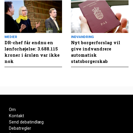
MEDIER
INDVANDRING
DR-chef får endnu en
Nyt borgerforslag vil
lønforhøjelse: 3.688.115
give indvandrere
kroner i årsløn var ikke
automatisk
nok
statsborgerskab
Om
Kontakt
Send debatindlæg
Debatregler