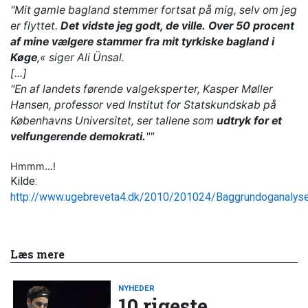
"Mit gamle bagland stemmer fortsat på mig, selv om jeg
er flyttet.
Det vidste jeg godt, de ville.
Over 50 procent
af mine vælgere stammer fra mit tyrkiske bagland i
Køge
,« siger Ali Ünsal.
[...]
"En af landets førende valgeksperter, Kasper Møller
Hansen, professor ved Institut for Statskundskab på
Københavns Universitet, ser tallene som
udtryk for et
velfungerende demokrati.
""
Hmmm...!
Kilde:
http://www.ugebreveta4.dk/2010/201024/Baggrundoganalyse
Læs mere
NYHEDER
10 rigeste