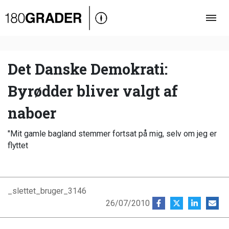
Oversigt
Indland
Udland
Det Danske Demokrati:
Debat
Byrødder bliver valgt af
Video
naboer
Podcast
"Mit gamle bagland stemmer fortsat på mig, selv om jeg er
flyttet
_slettet_bruger_3146
26/07/2010