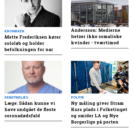
Andersson: Medierne
KRONIKKER
hetzer ikke somaliske
Mette Frederiksen kører
kvinder - tværtimod
sololøb og holder
befolkningen for nar
DEBATINDLÆG
POLITIK
Læge: Sådan kunne vi
Ny måling giver Stram
have undgået de fleste
Kurs plads i Folketinget
coronadødsfald
og smider LA og Nye
Borgerlige på porten