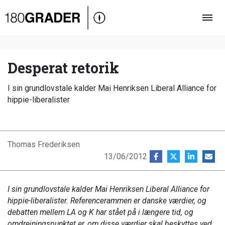
Oversigt
Indland
Udland
Desperat retorik
Debat
I sin grundlovstale kalder Mai Henriksen Liberal Alliance for
Video
hippie-liberalister
Podcast
Thomas Frederiksen
13/06/2012
I sin grundlovstale kalder Mai Henriksen Liberal Alliance for
hippie-liberalister. Referencerammen er danske værdier, og
debatten mellem LA og K har stået på i længere tid, og
omdrejningspunktet er, om disse værdier skal beskyttes ved