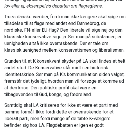
lov eller ej, eksempelvis debatten om flagreglerne.
Trues danske værdier, fordi man ikke længere skal søge om
tilladelse til at flage med andet end Dannebrog, de
nordiske, FN-eller EU-flag? Den liberale vil sige nej og den
klassiske konservative sige ja. Ser man på substansen, er
uenigheden altså ikke overraskende. Der er tale om
klassisk uenighed mellem konservatismen og liberalismen.
Grunden til, at K konsekvent skyder på LA skal findes et helt
andet sted. De Konservative står midt i en historisk
identitetskrise.
Ser man på K's kommunikation siden valget,
fremstår det tydeligt, hvordan man vil forsøge at komme ud
af den krise. Den politiske profil skal være en
tilbagevenden til Gud, konge, og fædreland.
Samtidig skal LA kritiseres for ikke at være et parti med
samme formål. Ikke fordi dette er overraskende for et
liberalt parti, men fordi mange af de tabte K-vælgere
befinder sig hos LA. Flagdebatten er igen et godt