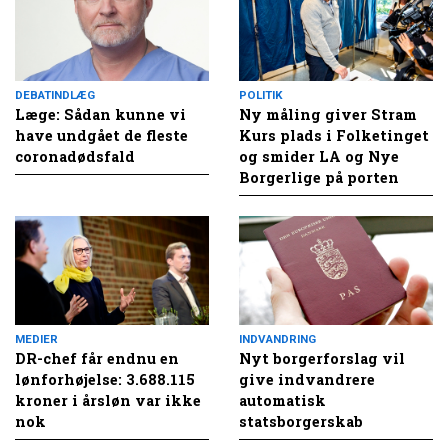
DEBATINDLÆG
POLITIK
Læge: Sådan kunne vi
Ny måling giver Stram
have undgået de fleste
Kurs plads i Folketinget
coronadødsfald
og smider LA og Nye
Borgerlige på porten
MEDIER
INDVANDRING
DR-chef får endnu en
Nyt borgerforslag vil
lønforhøjelse: 3.688.115
give indvandrere
kroner i årsløn var ikke
automatisk
nok
statsborgerskab