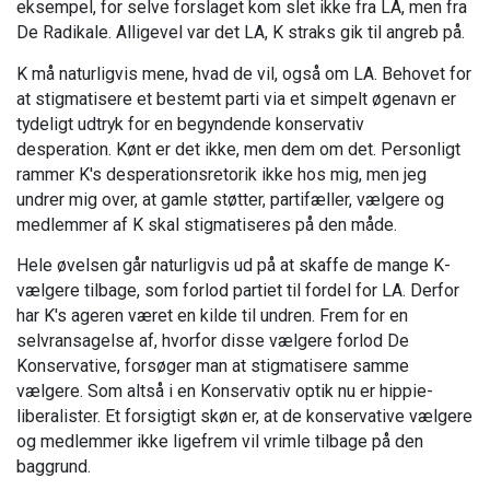
eksempel, for selve forslaget kom slet ikke fra LA, men fra
De Radikale. Alligevel var det LA, K straks gik til angreb på.
K må naturligvis mene, hvad de vil, også om LA. Behovet for
at stigmatisere et bestemt parti via et simpelt øgenavn er
tydeligt udtryk for en begyndende konservativ
desperation.
Kønt er det ikke, men dem om det. Personligt
rammer K's desperationsretorik ikke hos mig, men jeg
undrer mig over, at gamle støtter, partifæller, vælgere og
medlemmer af K skal stigmatiseres på den måde.
Hele øvelsen går naturligvis ud på at skaffe de mange K-
vælgere tilbage, som forlod partiet til fordel for LA. Derfor
har K's ageren været en kilde til undren.
Frem for en
selvransagelse af, hvorfor disse vælgere forlod De
Konservative, forsøger man at stigmatisere samme
vælgere. Som altså i en Konservativ optik nu er hippie-
liberalister. Et forsigtigt skøn er, at de konservative vælgere
og medlemmer ikke ligefrem vil vrimle tilbage på den
baggrund.