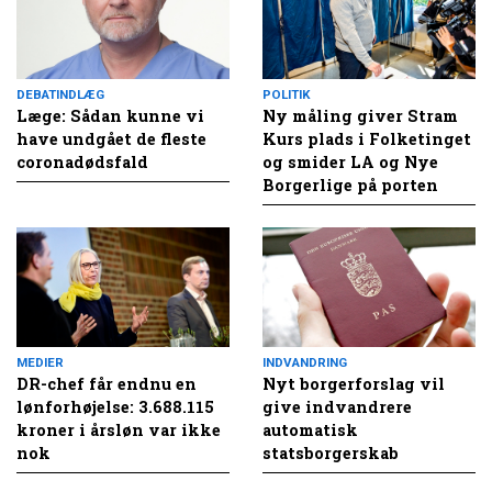
DEBATINDLÆG
POLITIK
Læge: Sådan kunne vi
Ny måling giver Stram
have undgået de fleste
Kurs plads i Folketinget
coronadødsfald
og smider LA og Nye
Borgerlige på porten
MEDIER
INDVANDRING
DR-chef får endnu en
Nyt borgerforslag vil
lønforhøjelse: 3.688.115
give indvandrere
kroner i årsløn var ikke
automatisk
nok
statsborgerskab