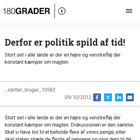
Oversigt
Indland
Udland
Derfor er politik spild af tid!
Debat
Stort set i alle lande er der en højre og venstrefløj der
Video
konstant kæmper om magten
Podcast
_slettet_bruger_10583
09/10/2012
Stort set i alle lande er der en højre og venstrefløj der
konstant kæmper om magten. Diskussionen er den samme.
Skal vi have lov til at beholde flere af vores penge, eller
skal staten stjæle de fleste af pengene og give dem til de