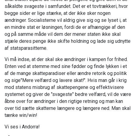
såkaldte svageste i samfundet. Det er et tovtrækkeri, hvor
begge sider er lige stærke, at der ikke sker nogen
ændringer. Socialisterne vil aldrig give sig og se lyset i, at
en mindre stat er løsningen, fordi de er afhængige af den
og på samme måde vil dem der mener staten ikke skal
stjæle deres penge ikke skifte holdning og lade sig udnytte
af statsparasitterne.
Vi må indse, at der skal ske ændringer i kampen for frihed.
Enten ved at stemme med sine fødder og finde lykken i et
af de mange skatteparadiser eller ændre retorik og politik
og sige"Mere velfærd og lavere skat!". Hvis man går i krig
mod statens misbrug af skattepengene og effektivisere
systemet og giver de "svageste" bedre velfærd, vil de være
åbne over for ændringer i den rigtige retning og man kan
over tid sætte skatterne længere og længere ned. Man skal
tænke win/win!
Vi ses i Andorra!