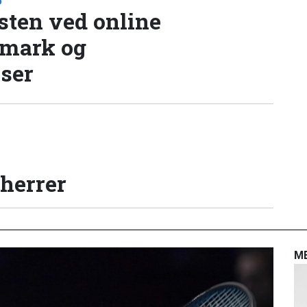
D
sten ved online
nmark og
lser
 herrer
M