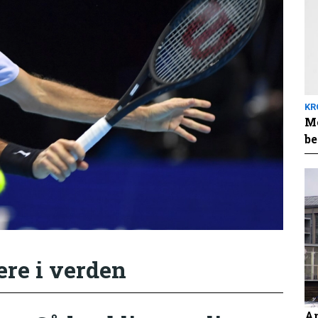
KR
Me
be
ere i verden
An