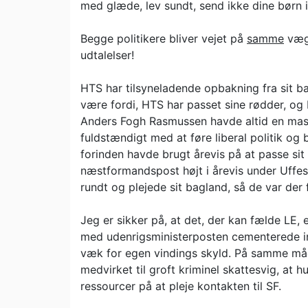
med glæde, lev sundt, send ikke dine børn i
Begge politikere bliver vejet på
samme
vægt
udtalelser!
HTS har tilsyneladende opbakning fra sit b
være fordi, HTS har passet sine rødder, og 
Anders Fogh Rasmussen havde altid en mas
fuldstændigt med at føre liberal politik og
forinden havde brugt årevis på at passe sit 
næstformandspost højt i årevis under Uffes
rundt og plejede sit bagland, så de var der
Jeg er sikker på, at det, der kan fælde LE, 
med udenrigsministerposten cementerede in
væk for egen vindings skyld. På samme måde
medvirket til groft kriminel skattesvig, at 
ressourcer på at pleje kontakten til SF.