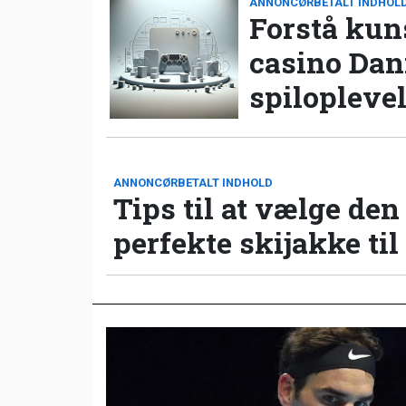
ANNONCØRBETALT INDHOL
Forstå kun
casino Da
spilopleve
ANNONCØRBETALT INDHOLD
Tips til at vælge den
perfekte skijakke til