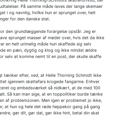
d omkring Helle Thorning-Schmidts skatteforhold, der
 udtalelser. På samme måde laves der lange skemaer
t i og navnlig, hvilke hun er sprunget over, helt
nger for den danske stat.
vor den grundlæggende forargelse opstår. Jeg er
ave sprunget masser af møder over, hvis det da ikke
 var en helt urimelig måde hun skaffede sig selv
ede en pæn, dygtig og klog og ikke mindst ældre
or selv at komme nemt til en post, der skulle skaffe
gt tænker efter, ved, at Helle Thorning Schmidt ikke
ettet igennem skattefars krogede fangarme. Enhver
liceret og embedsværket så nidkært, at de med 100
 galt. Så kan man sige, at en toppolitiker burde tænke
n af problemzonen. Men igen er problemet jo ikke,
 er, at hun og hele det røde heppekor gang på gang
ndre, gør dit, gør dat, gør ikke hint, betal din skat