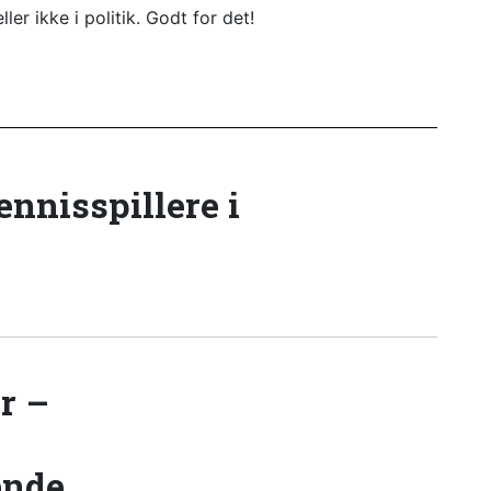
ler ikke i politik. Godt for det!
tennisspillere i
r –
ende