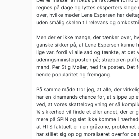
Der er masser af fokus på faktuelle forhol
regnes på dage og lyttes eksperters kloge
over, hvilke møder Lene Espersen har deltage
uden smålig skelen til relevans og omkostni
Men der er ikke mange, der tænker over, h
ganske sikker på, at Lene Espersen kunne h
lige var, fordi vi alle sad og tænkte, at det
udenrigsministerposten på; stræberen puff
mand, Per Stig Møller, ned fra posten. Det f
hende popularitet og fremgang.
På samme måde tror jeg, at alle, der virkeli
har en kinamands chance for, at slippe upl
ved, at vores skattelovgivning er så komp
% sikkerhed vil finde et eller andet, der er
mere på SPIN og slet ikke komme i nærhede
at HTS faktuelt er i en gråzone, problemet
har stillet sig op og moraliseret overfor os a