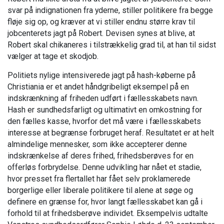
svar på indignationen fra yderne, stiller politikere fra begge
fløje sig op, og kræver at vi stiller endnu større krav til
jobcenterets jagt på Robert. Devisen synes at blive, at
Robert skal chikaneres i tilstrækkelig grad til, at han til sidst
vælger at tage et skodjob.
Politiets nylige intensiverede jagt på hash-køberne på
Christiania er et andet håndgribeligt eksempel på en
indskrænkning af friheden udført i fællesskabets navn.
Hash er sundhedsfarligt og ultimativt en omkostning for
den fælles kasse, hvorfor det må være i fællesskabets
interesse at begrænse forbruget heraf. Resultatet er at helt
almindelige mennesker, som ikke accepterer denne
indskrænkelse af deres frihed, frihedsberøves for en
offerløs forbrydelse. Denne udvikling har nået et stadie,
hvor presset fra flertallet har fået selv proklamerede
borgerlige eller liberale politikere til alene at søge og
definere en grænse for, hvor langt fællesskabet kan gå i
forhold til at frihedsberøve individet. Eksempelvis udtalte