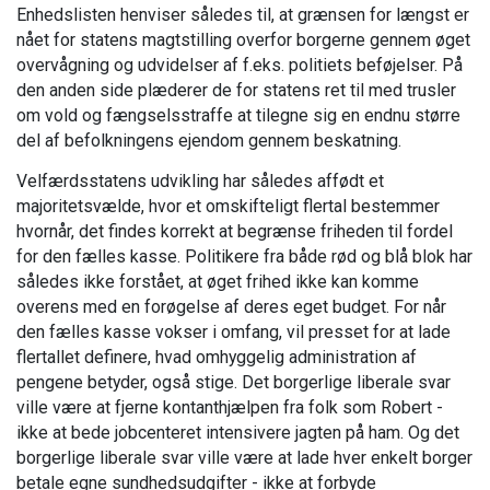
Enhedslisten henviser således til, at grænsen for længst er
nået for statens magtstilling overfor borgerne gennem øget
overvågning og udvidelser af f.eks. politiets beføjelser. På
den anden side plæderer de for statens ret til med trusler
om vold og fængselsstraffe at tilegne sig en endnu større
del af befolkningens ejendom gennem beskatning.
Velfærdsstatens udvikling har således affødt et
majoritetsvælde, hvor et omskifteligt flertal bestemmer
hvornår, det findes korrekt at begrænse friheden til fordel
for den fælles kasse. Politikere fra både rød og blå blok har
således ikke forstået, at øget frihed ikke kan komme
overens med en forøgelse af deres eget budget. For når
den fælles kasse vokser i omfang, vil presset for at lade
flertallet definere, hvad omhyggelig administration af
pengene betyder, også stige. Det borgerlige liberale svar
ville være at fjerne kontanthjælpen fra folk som Robert -
ikke at bede jobcenteret intensivere jagten på ham. Og det
borgerlige liberale svar ville være at lade hver enkelt borger
betale egne sundhedsudgifter - ikke at forbyde