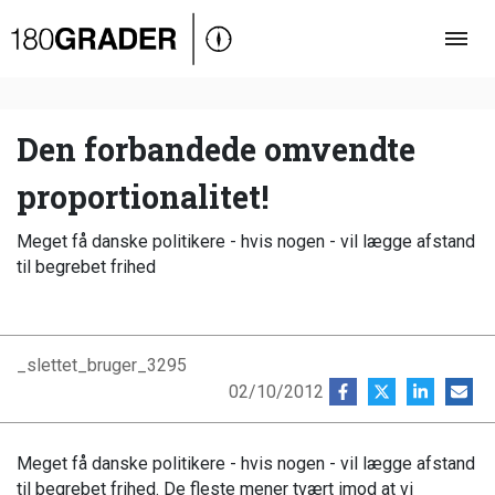
Oversigt
Indland
Udland
Den forbandede omvendte
Debat
proportionalitet!
Video
Meget få danske politikere - hvis nogen - vil lægge afstand
Podcast
til begrebet frihed
_slettet_bruger_3295
02/10/2012
Meget få danske politikere - hvis nogen - vil lægge afstand
til begrebet frihed. De fleste mener tvært imod at vi