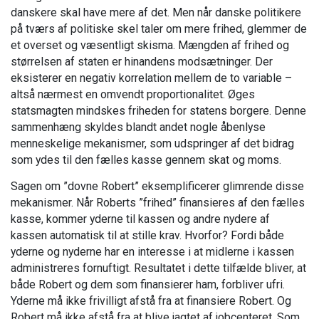
danskere skal have mere af det. Men når danske politikere
på tværs af politiske skel taler om mere frihed, glemmer de
et overset og væsentligt skisma. Mængden af frihed og
størrelsen af staten er hinandens modsætninger. Der
eksisterer en negativ korrelation mellem de to variable –
altså nærmest en omvendt proportionalitet. Øges
statsmagten mindskes friheden for statens borgere. Denne
sammenhæng skyldes blandt andet nogle åbenlyse
menneskelige mekanismer, som udspringer af det bidrag
som ydes til den fælles kasse gennem skat og moms.
Sagen om ”dovne Robert” eksemplificerer glimrende disse
mekanismer. Når Roberts ”frihed” finansieres af den fælles
kasse, kommer yderne til kassen og andre nydere af
kassen automatisk til at stille krav. Hvorfor? Fordi både
yderne og nyderne har en interesse i at midlerne i kassen
administreres fornuftigt. Resultatet i dette tilfælde bliver, at
både Robert og dem som finansierer ham, forbliver ufri.
Yderne må ikke frivilligt afstå fra at finansiere Robert. Og
Robert må ikke afstå fra at blive jagtet af jobcenteret. Som