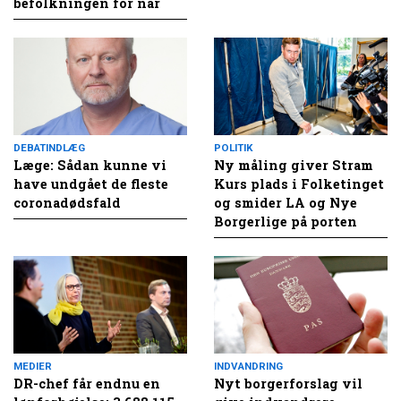
befolkningen for nar
DEBATINDLÆG
POLITIK
Læge: Sådan kunne vi
Ny måling giver Stram
have undgået de fleste
Kurs plads i Folketinget
coronadødsfald
og smider LA og Nye
Borgerlige på porten
MEDIER
INDVANDRING
DR-chef får endnu en
Nyt borgerforslag vil