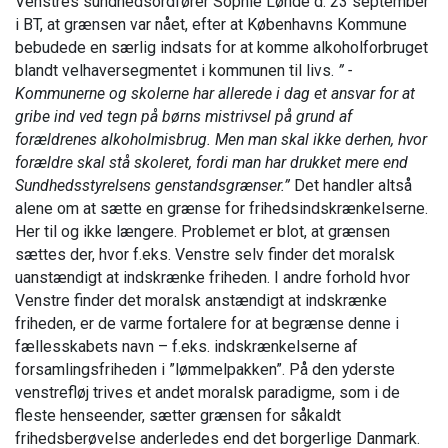
Venstres sundhedsordfører Sophie Løhde d. 23 september
i BT, at grænsen var nået, efter at Københavns Kommune
bebudede en særlig indsats for at komme alkoholforbruget
blandt velhaversegmentet i kommunen til livs.
” -
Kommunerne og skolerne har allerede i dag et ansvar for at
gribe ind ved tegn på børns mistrivsel på grund af
forældrenes alkoholmisbrug. Men man skal ikke derhen, hvor
forældre skal stå skoleret, fordi man har drukket mere end
Sundhedsstyrelsens genstandsgrænser.”
Det handler altså
alene om at sætte en grænse for frihedsindskrænkelserne.
Her til og ikke længere. Problemet er blot, at grænsen
sættes der, hvor f.eks. Venstre selv finder det moralsk
uanstændigt at indskrænke friheden. I andre forhold hvor
Venstre finder det moralsk anstændigt at indskrænke
friheden, er de varme fortalere for at begrænse denne i
fællesskabets navn – f.eks. indskrænkelserne af
forsamlingsfriheden i ”lømmelpakken”. På den yderste
venstrefløj trives et andet moralsk paradigme, som i de
fleste henseender, sætter grænsen for såkaldt
frihedsberøvelse anderledes end det borgerlige Danmark.