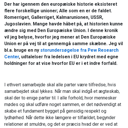
Der har igennem den europæiske historie eksisteret
flere forskellige unioner; Alle som en er de faldet.
Romerriget, Gallerriget, Kalmarunionen, USSR,
Jugoslavien. Mange havde håbet på, at historien kunne
ændre sig med Den Europæiske Union. I denne kronik
vil jeg belyse, hvorfor jeg mener at Den Europæiske
Union er på vej til at gennemgå samme skæbne. Jeg vil
bl.a. bruge en ny
storundersøgelse fra Pew Research
Center
, udtalelser fra ledelsen i EU krydret med egne
holdninger for at vise hvorfor EU er i et indre forfald.
I ethvert samarbejde skal alle parter være tilfredse, hvis
samarbejdet skal lykkes. Når man skal indgå et ægteskab,
skal der to enige parter til. I alle forhold, hvor mennesker
mødes og skal udføre noget sammen, er det nødvendigt at
skabe et fundament bygget på gensidig respekt og
lydhørhed. Når dette ikke længere er tilfældet, begynder
relationer at smuldre, og det er præcis hvad der er ved at