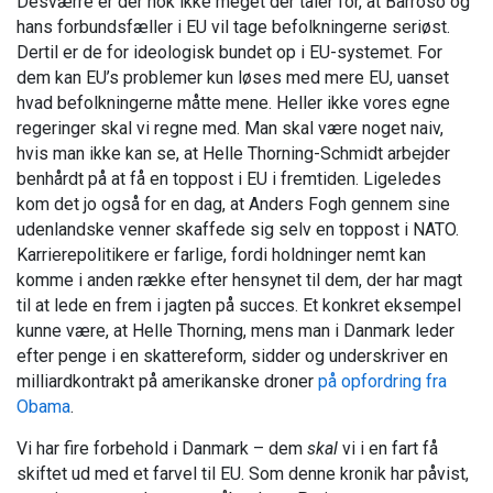
Desværre er der nok ikke meget der taler for, at Barroso og
hans forbundsfæller i EU vil tage befolkningerne seriøst.
Dertil er de for ideologisk bundet op i EU-systemet. For
dem kan EU’s problemer kun løses med mere EU, uanset
hvad befolkningerne måtte mene. Heller ikke vores egne
regeringer skal vi regne med. Man skal være noget naiv,
hvis man ikke kan se, at Helle Thorning-Schmidt arbejder
benhårdt på at få en toppost i EU i fremtiden. Ligeledes
kom det jo også for en dag, at Anders Fogh gennem sine
udenlandske venner skaffede sig selv en toppost i NATO.
Karrierepolitikere er farlige, fordi holdninger nemt kan
komme i anden række efter hensynet til dem, der har magt
til at lede en frem i jagten på succes. Et konkret eksempel
kunne være, at Helle Thorning, mens man i Danmark leder
efter penge i en skattereform, sidder og underskriver en
milliardkontrakt på amerikanske droner
på opfordring fra
Obama
.
Vi har fire forbehold i Danmark – dem
skal
vi i en fart få
skiftet ud med et farvel til EU. Som denne kronik har påvist,