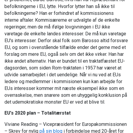
befolkningerne i EU, lytte. Hvorfor lytter han så ikke til
befolkningerne? Han er forhindret af kommissionens
interne aftaler. Kommisærerne er udvalgte af de enkelte
regeringer, men de må ifølge lovgivningen i EU ikke
varetage de enkelte landes interesser. De må kun varetage
EU's interesser. Derfor skal folk som Barosso altid forsvare
EU, og som i ovenstående tilfælde ender det gerne med et
forslag om mere EU, også selv om det ikke virker. Han har
ikke andet alternativ. Han er bundet til en traktatfæstet EU-
dagsorden, som siden Rom-traktaten i 1957 har været at
udvide samarbejdet i det uendelige. Når vi nu ved at EUs
ledere og medlemmer i kommisionen kun kan arbejde for
EUs interesser kommer mit næste eksempel ikke som en
overraskelse, men snarere som en uhyggelig konklusion på
det udemokratiske monster EU er ved at blive til.
EU's 2020 plan – Totalitærstat
Viviane Reading – Vicepræsident for Europakommissionen
– Skrev for nylig
på sin blog
i forbindelse med 20-året for