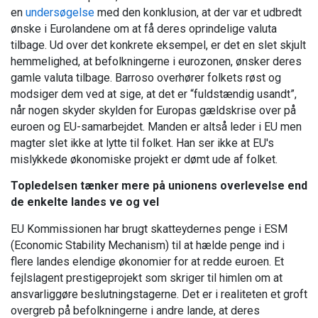
en
undersøgelse
med den konklusion, at der var et udbredt
ønske i Eurolandene om at få deres oprindelige valuta
tilbage. Ud over det konkrete eksempel, er det en slet skjult
hemmelighed, at befolkningerne i eurozonen, ønsker deres
gamle valuta tilbage. Barroso overhører folkets røst og
modsiger dem ved at sige, at det er “fuldstændig usandt”,
når nogen skyder skylden for Europas gældskrise over på
euroen og EU-samarbejdet. Manden er altså leder i EU men
magter slet ikke at lytte til folket. Han ser ikke at EU's
mislykkede økonomiske projekt er dømt ude af folket.
Topledelsen tænker mere på unionens overlevelse end
de enkelte landes ve og vel
EU Kommissionen har brugt skatteydernes penge i ESM
(Economic Stability Mechanism) til at hælde penge ind i
flere landes elendige økonomier for at redde euroen. Et
fejlslagent prestigeprojekt som skriger til himlen om at
ansvarliggøre beslutningstagerne. Det er i realiteten et groft
overgreb på befolkningerne i andre lande, at deres