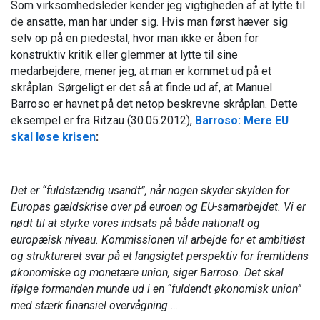
Som virksomhedsleder kender jeg vigtigheden af at lytte til
de ansatte, man har under sig. Hvis man først hæver sig
selv op på en piedestal, hvor man ikke er åben for
konstruktiv kritik eller glemmer at lytte til sine
medarbejdere, mener jeg, at man er kommet ud på et
skråplan. Sørgeligt er det så at finde ud af, at Manuel
Barroso er havnet på det netop beskrevne skråplan. Dette
eksempel er fra Ritzau (30.05.2012),
Barroso: Mere EU
skal løse krisen
:
Det er “fuldstændig usandt”, når nogen skyder skylden for
Europas gældskrise over på euroen og EU-samarbejdet.
Vi er
nødt til at styrke vores indsats på både nationalt og
europæisk niveau.
Kommissionen vil arbejde for et ambitiøst
og struktureret svar på et langsigtet perspektiv for fremtidens
økonomiske og monetære union, siger Barroso.
Det skal
ifølge formanden munde ud i en “fuldendt økonomisk union”
med stærk finansiel overvågning …