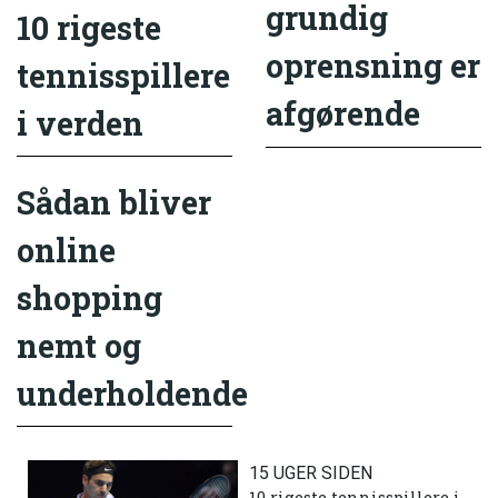
grundig
10 rigeste
oprensning er
tennisspillere
afgørende
i verden
Sådan bliver
online
shopping
nemt og
underholdende
15 UGER SIDEN
10 rigeste tennisspillere i