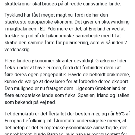
skattekroner skal bruges på at redde uansvarlige lande.
Tyskland har fået meget magt nu, fordi de har den
stærkeste europæiske økonomi. Det giver en skævvridning
i magtbalancen i EU. Ydermere er det, at England er ved at
trække sig ud af det økonomiske samarbejde med til at
skabe den samme form for polarisering, som vi så inden 2.
verdenskrig.
Flere landes økonomier skranter gevaldigt. Grækerne lider
f.eks. under at have euroen, fordi det forhindrer dem i at
føre deres egen pengepolitik. Havde de beholdt drakmerne,
kunne de vælge at devaluere for at forbedre deres eksport.
Den mulighed er nu frataget dem. Ligesom Grækenland er
flere europæiske lande som f.eks. Spanien, Irland og Italien
som bekendt på vej ned.
I et demokrati er det flertallet der bestemmer, og når 66% af
Europas befolkning iht. føromtalte undersøgelse mener, at
det netop er det europæiske økonomiske samarbejde, der
er problemet, burde Barroso, hvis han var repræsentant for