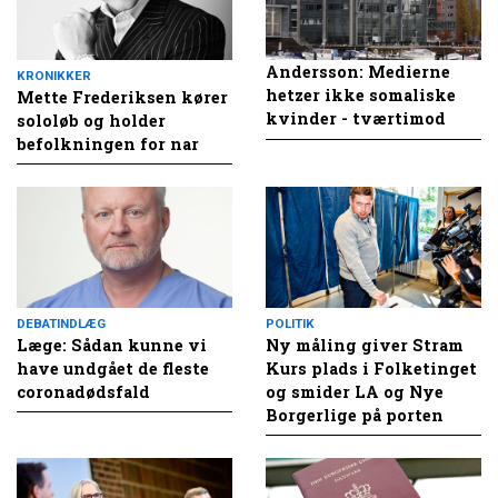
Andersson: Medierne
KRONIKKER
hetzer ikke somaliske
Mette Frederiksen kører
kvinder - tværtimod
sololøb og holder
befolkningen for nar
DEBATINDLÆG
POLITIK
Læge: Sådan kunne vi
Ny måling giver Stram
have undgået de fleste
Kurs plads i Folketinget
coronadødsfald
og smider LA og Nye
Borgerlige på porten