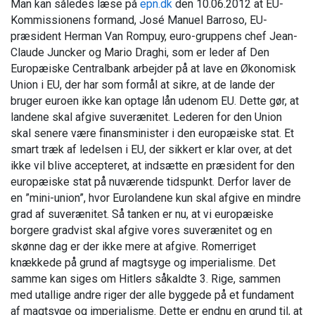
Man kan således læse på
epn.dk
den 10.06.2012 at EU-
Kommissionens formand, José Manuel Barroso, EU-
præsident Herman Van Rompuy, euro-gruppens chef Jean-
Claude Juncker og Mario Draghi, som er leder af Den
Europæiske Centralbank arbejder på at lave en Økonomisk
Union i EU, der har som formål at sikre, at de lande der
bruger euroen ikke kan optage lån udenom EU. Dette gør, at
landene skal afgive suverænitet. Lederen for den Union
skal senere være finansminister i den europæiske stat. Et
smart træk af ledelsen i EU, der sikkert er klar over, at det
ikke vil blive accepteret, at indsætte en præsident for den
europæiske stat på nuværende tidspunkt. Derfor laver de
en ”mini-union”, hvor Eurolandene kun skal afgive en mindre
grad af suverænitet. Så tanken er nu, at vi europæiske
borgere gradvist skal afgive vores suverænitet og en
skønne dag er der ikke mere at afgive. Romerriget
knækkede på grund af magtsyge og imperialisme. Det
samme kan siges om Hitlers såkaldte 3. Rige, sammen
med utallige andre riger der alle byggede på et fundament
af magtsyge og imperialisme. Dette er endnu en grund til, at