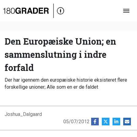
Oversigt
Indland
Udland
Den Europæiske Union; en
Debat
sammenslutning i indre
Video
forfald
Podcast
Der har igennem den europæiske historie eksisteret flere
forskellige unioner; Alle som en er de faldet
Joshua_Dalgaard
05/07/2012