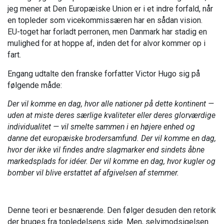
jeg mener at Den Europæiske Union er i et indre forfald, når
en topleder som vicekommissæren har en sådan vision.
EU-toget har forladt perronen, men Danmark har stadig en
mulighed for at hoppe af, inden det for alvor kommer op i
fart.
Engang udtalte den franske forfatter Victor Hugo sig på
følgende måde:
Der vil komme en dag, hvor alle nationer på dette kontinent —
uden at miste deres særlige kvaliteter eller deres glorværdige
individualitet — vil smelte sammen i en højere enhed og
danne det europæiske brodersamfund. Der vil komme en dag,
hvor der ikke vil findes andre slagmarker end sindets åbne
markedsplads for idéer. Der vil komme en dag, hvor kugler og
bomber vil blive erstattet af afgivelsen af stemmer.
Denne teori er besnærende. Den følger desuden den retorik
der bruges fra topledelsens side. Men, selvimodsigelsen