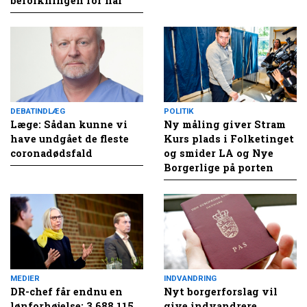
befolkningen for nar
DEBATINDLÆG
POLITIK
Læge: Sådan kunne vi
Ny måling giver Stram
have undgået de fleste
Kurs plads i Folketinget
coronadødsfald
og smider LA og Nye
Borgerlige på porten
MEDIER
INDVANDRING
DR-chef får endnu en
Nyt borgerforslag vil
lønforhøjelse: 3.688.115
give indvandrere