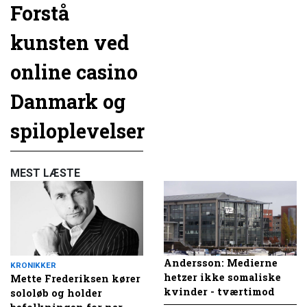
Forstå
kunsten ved
online casino
Danmark og
spiloplevelser
MEST LÆSTE
Andersson: Medierne
KRONIKKER
hetzer ikke somaliske
Mette Frederiksen kører
kvinder - tværtimod
sololøb og holder