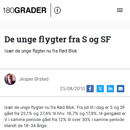
Oversigt
Indland
Udland
De unge flygter fra S og SF
Debat
Især de unge flygter nu fra Rød Blok
Video
Podcast
Jesper Ørsted
25/08/2010
Især de unge flygter nu fra Rød Blok. Fra juli til i dag er S og SF
gået fra 25,1% og 27,4% til hhv. 16,7% og 17,9%. til gengæld er
V i samme periode gået fra 12% til over 30% i samme periode
blandt de 18-34 årige.