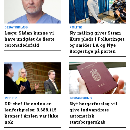
DEBATINDLÆG
POLITIK
Læge: Sådan kunne vi
Ny måling giver Stram
have undgået de fleste
Kurs plads i Folketinget
coronadødsfald
og smider LA og Nye
Borgerlige på porten
MEDIER
INDVANDRING
DR-chef får endnu en
Nyt borgerforslag vil
lønforhøjelse: 3.688.115
give indvandrere
kroner i årsløn var ikke
automatisk
nok
statsborgerskab