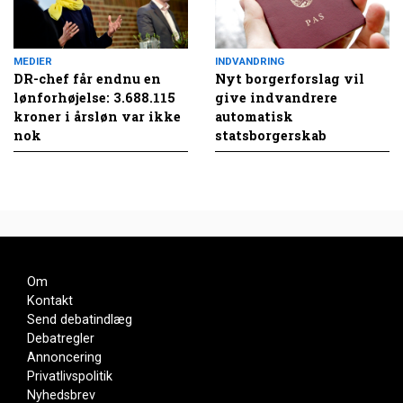
MEDIER
INDVANDRING
DR-chef får endnu en
Nyt borgerforslag vil
lønforhøjelse: 3.688.115
give indvandrere
kroner i årsløn var ikke
automatisk
nok
statsborgerskab
Om
Kontakt
Send debatindlæg
Debatregler
Annoncering
Privatlivspolitik
Nyhedsbrev