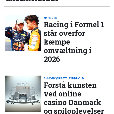
NYHEDER
Racing i Formel 1
står overfor
kæmpe
omvæltning i
2026
ANNONCØRBETALT INDHOLD
Forstå kunsten
ved online
casino Danmark
og spiloplevelser