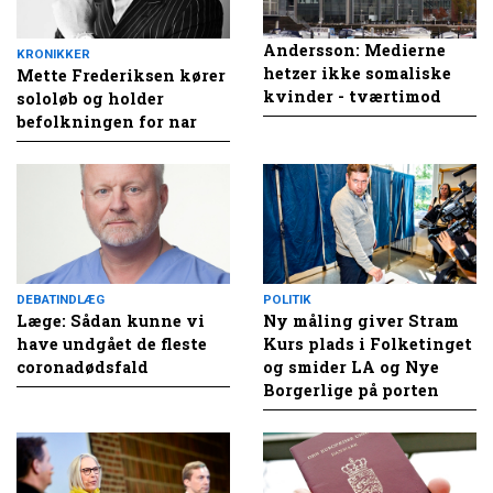
Andersson: Medierne
KRONIKKER
hetzer ikke somaliske
Mette Frederiksen kører
kvinder - tværtimod
sololøb og holder
befolkningen for nar
DEBATINDLÆG
POLITIK
Læge: Sådan kunne vi
Ny måling giver Stram
have undgået de fleste
Kurs plads i Folketinget
coronadødsfald
og smider LA og Nye
Borgerlige på porten