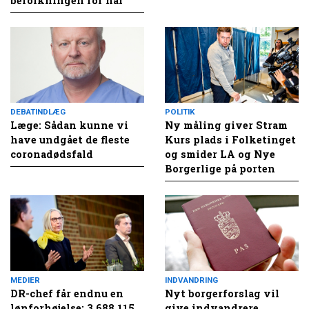
befolkningen for nar
DEBATINDLÆG
POLITIK
Læge: Sådan kunne vi
Ny måling giver Stram
have undgået de fleste
Kurs plads i Folketinget
coronadødsfald
og smider LA og Nye
Borgerlige på porten
MEDIER
INDVANDRING
DR-chef får endnu en
Nyt borgerforslag vil
lønforhøjelse: 3.688.115
give indvandrere