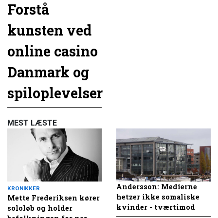
Forstå
kunsten ved
online casino
Danmark og
spiloplevelser
MEST LÆSTE
Andersson: Medierne
KRONIKKER
hetzer ikke somaliske
Mette Frederiksen kører
kvinder - tværtimod
sololøb og holder