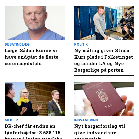
DEBATINDLÆG
POLITIK
Læge: Sådan kunne vi
Ny måling giver Stram
have undgået de fleste
Kurs plads i Folketinget
coronadødsfald
og smider LA og Nye
Borgerlige på porten
MEDIER
INDVANDRING
DR-chef får endnu en
Nyt borgerforslag vil
lønforhøjelse: 3.688.115
give indvandrere