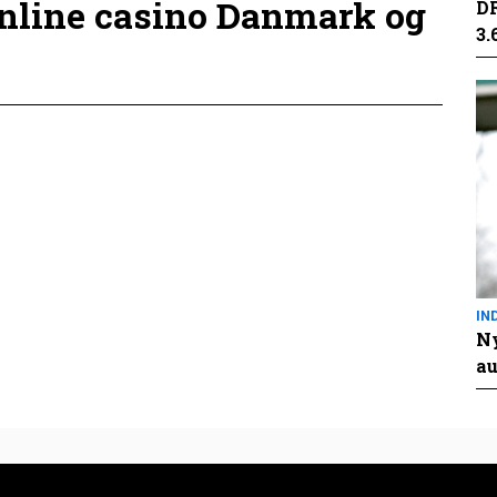
online casino Danmark og
DR
3.
IN
Ny
au