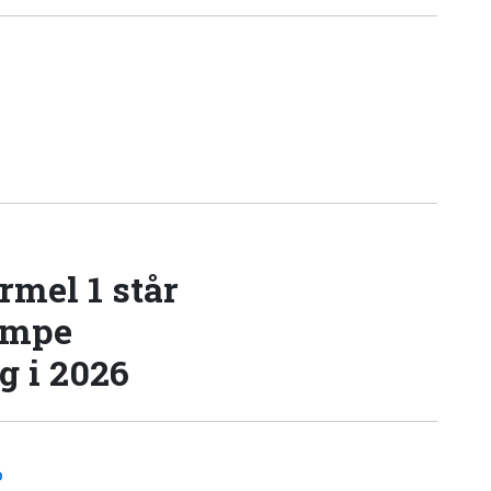
rmel 1 står
æmpe
 i 2026
D