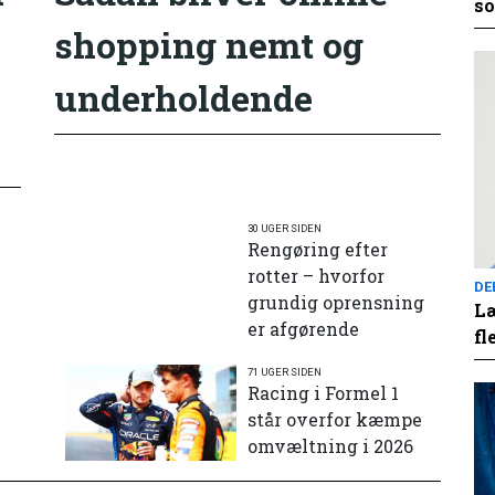
so
shopping nemt og
underholdende
30 UGER SIDEN
Rengøring efter
rotter – hvorfor
DE
grundig oprensning
Læ
er afgørende
fl
71 UGER SIDEN
e
Racing i Formel 1
står overfor kæmpe
omvæltning i 2026