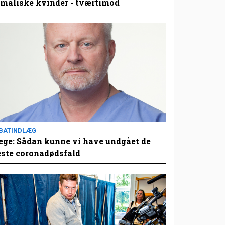
maliske kvinder - tværtimod
BATINDLÆG
ge: Sådan kunne vi have undgået de
este coronadødsfald