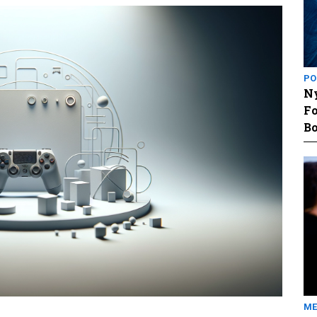
PO
Ny
Fo
Bo
ME