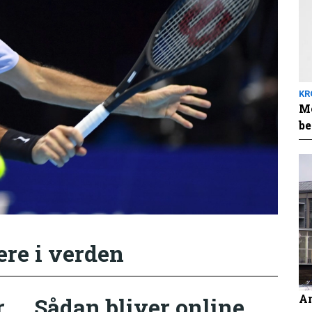
KR
Me
be
ere i verden
An
r
Sådan bliver online