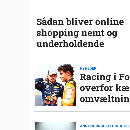
Sådan bliver online
shopping nemt og
underholdende
NYHEDER
Racing i Fo
overfor k
omvæltning
ANNONCØRBETALT INDHOL