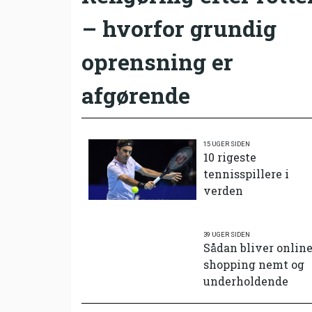
– hvorfor grundig
oprensning er
afgørende
15 UGER SIDEN
10 rigeste
tennisspillere i
verden
39 UGER SIDEN
Sådan bliver onlin
shopping nemt og
underholdende