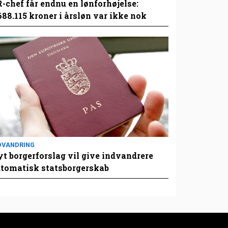
-chef får endnu en lønforhøjelse:
688.115 kroner i årsløn var ikke nok
DVANDRING
t borgerforslag vil give indvandrere
tomatisk statsborgerskab