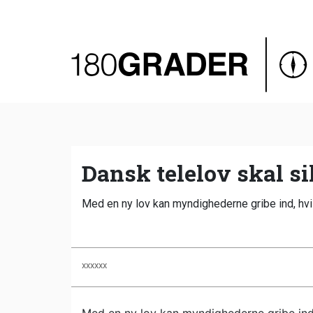
Oversigt
Indland
Udland
Debat
Video
Dansk telelov skal sik
Podcast
Med en ny lov kan myndighederne gribe ind, hvis 
xxxxxx