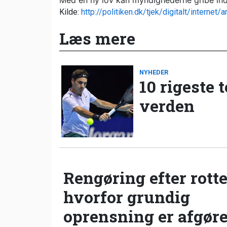
Med en ny lov kan myndighederne gribe ind, 
Kilde:
http://politiken.dk/tjek/digitalt/internet
Læs mere
NYHEDER
10 rigeste 
verden
Rengøring efter rotte
hvorfor grundig
oprensning er afgør