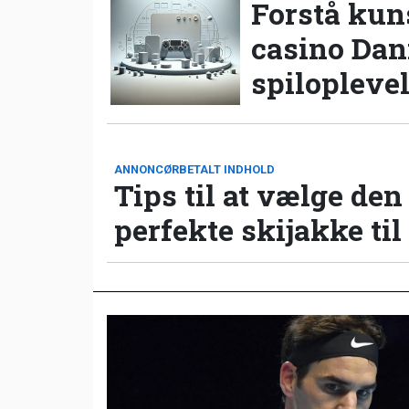
Forstå kun
casino Da
spilopleve
ANNONCØRBETALT INDHOLD
Tips til at vælge den
perfekte skijakke til