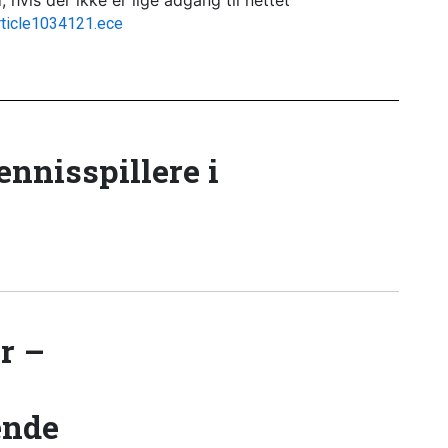
hvis der ikke er lige adgang til nettet
/article1034121.ece
tennisspillere i
r –
ende