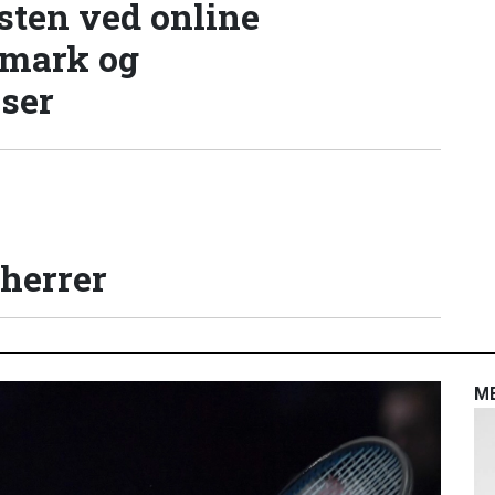
sten ved online
nmark og
lser
 herrer
M