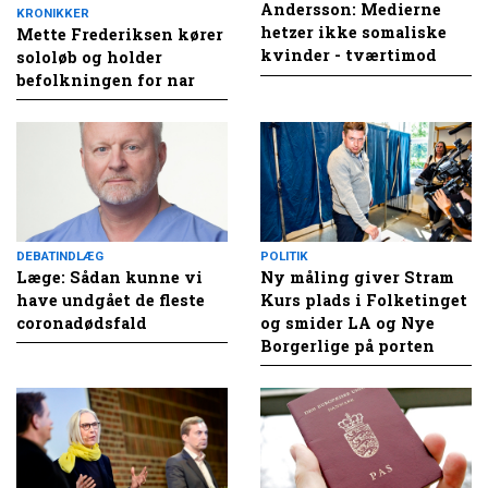
Andersson: Medierne
KRONIKKER
hetzer ikke somaliske
Mette Frederiksen kører
kvinder - tværtimod
sololøb og holder
befolkningen for nar
DEBATINDLÆG
POLITIK
Læge: Sådan kunne vi
Ny måling giver Stram
have undgået de fleste
Kurs plads i Folketinget
coronadødsfald
og smider LA og Nye
Borgerlige på porten