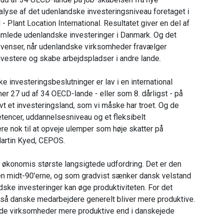
alyse af det udenlandske investeringsniveau foretaget i
Plant Location International. Resultatet giver en del af
samlede udenlandske investeringer i Danmark. Og det
kvenser, når udenlandske virksomheder fravælger
investere og skabe arbejdspladser i andre lande.
 investeringsbeslutninger er lav i en international
27 ud af 34 OECD-lande - eller som 8. dårligst - på
ivt et investeringsland, som vi måske har troet. Og de
tencer, uddannelsesniveau og et fleksibelt
re nok til at opveje ulemper som høje skatter på
Martin Kyed, CEPOS.
 økonomis største langsigtede udfordring. Det er den
den midt-90'erne, og som gradvist sænker dansk velstand
landske investeringer kan øge produktiviteten. For det
 så danske medarbejdere generelt bliver mere produktive.
ede virksomheder mere produktive end i danskejede