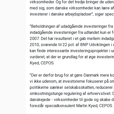
virksomheder. Og for det tredje bringer de ude
med sig, som danske virksomheder kan lære af. D
investerer i danske arbejdspladser", siger spe
"Beholdningen af udadgående investeringer fra
indadgående investeringer fra udlandet kun er 
2007. Det har resulteret i et gab mellem indadg
2010, svarende til 22 pct. af BNP. Udviklingen i
kan finde interessante investeringsprojekter i 
vurderet, at der er grundlag for at øge invester
Kyed, CEPOS.
"Der er derfor brug for at gøre Danmark mere 
vi ikke udenom, at investorerne fokuserer på om
politikerne sænker selskabsskatten, reducerer 
omkostningstunge regulering af erhvervslivet.
danskejede - virksomheder til gode og skabe d
foreslår specialkonsulent Martin Kyed, CEPOS.