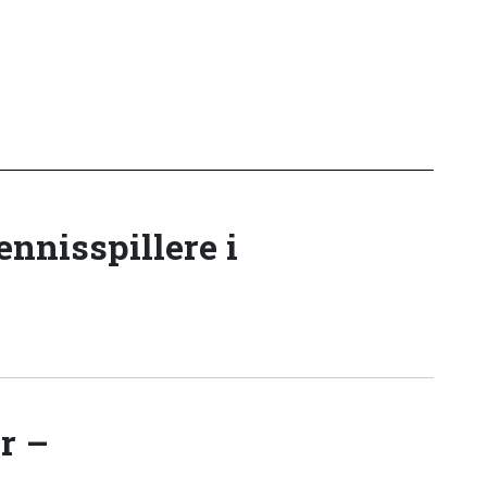
tennisspillere i
r –