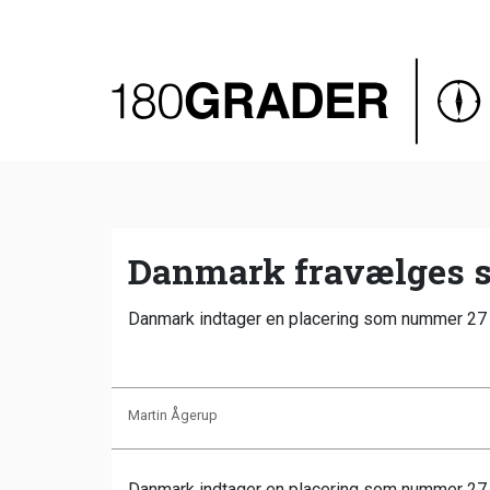
Oversigt
Indland
Udland
Debat
Video
Danmark fravælges s
Podcast
Danmark indtager en placering som nummer 27 u
Martin Ågerup
Danmark indtager en placering som nummer 27 