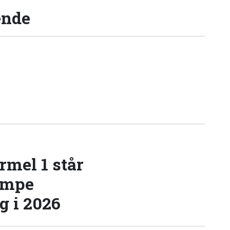
ende
rmel 1 står
æmpe
 i 2026