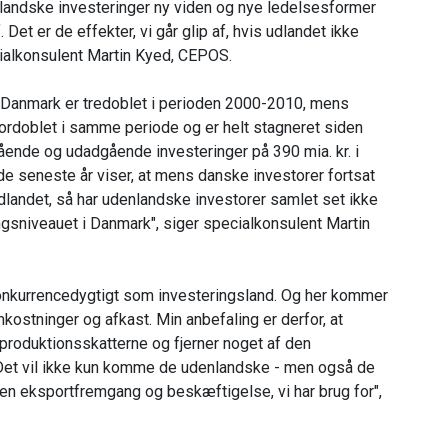
nlandske investeringer ny viden og nye ledelsesformer
et er de effekter, vi går glip af, hvis udlandet ikke
cialkonsulent Martin Kyed, CEPOS.
 Danmark er tredoblet i perioden 2000-2010, mens
fordoblet i samme periode og er helt stagneret siden
ående og udadgående investeringer på 390 mia. kr. i
 de seneste år viser, at mens danske investorer fortsat
udlandet, så har udenlandske investorer samlet set ikke
ingsniveauet i Danmark", siger specialkonsulent Martin
konkurrencedygtigt som investeringsland. Og her kommer
kostninger og afkast. Min anbefaling er derfor, at
produktionsskatterne og fjerner noget af den
 Det vil ikke kun komme de udenlandske - men også de
en eksportfremgang og beskæftigelse, vi har brug for",