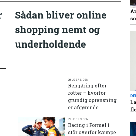
An
r
Sådan bliver online
so
shopping nemt og
underholdende
30 UGER SIDEN
Rengøring efter
rotter – hvorfor
DE
grundig oprensning
Læ
er afgørende
fl
71 UGER SIDEN
e
Racing i Formel 1
står overfor kæmpe