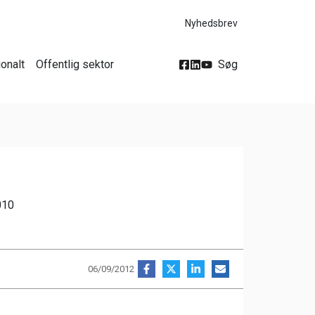
Nyhedsbrev
ionalt
Offentlig sektor
Søg
010
06/09/2012