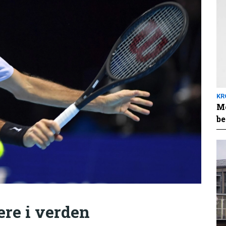
KR
Me
be
ere i verden