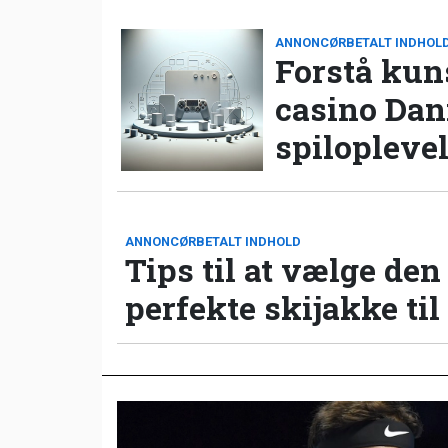
ANNONCØRBETALT INDHOL
Forstå kun
casino Da
spilopleve
ANNONCØRBETALT INDHOLD
Tips til at vælge den
perfekte skijakke til