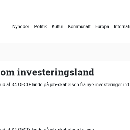
Nyheder
Politik
Kultur
Kommunalt
Europa
Internat
om investeringsland
d af 34 OECD-lande på job-skabelsen fra nye investeringer i 2
ud af 34 OECD-lande på job-skabelsen fra nye