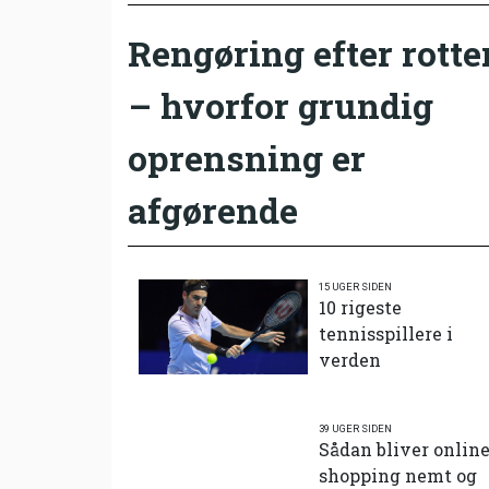
Rengøring efter rotte
– hvorfor grundig
oprensning er
afgørende
15 UGER SIDEN
10 rigeste
tennisspillere i
verden
39 UGER SIDEN
Sådan bliver onlin
shopping nemt og