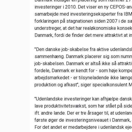
investeringer i 2010. Det viser en ny CEPOS-an
samarbejde med investeringseksperter fra IBM - 
forklaringen på stagnationen siden 2007 i de 
understreger, at det har realøkonomiske konse
Danmark, fordi de finder det mere attraktivt at 
"Den danske job-skabelse fra aktive udenlandske
sammenhæng. Danmark placerer sig som nummer 
job-skabelsen. Danmark er altså ikke så attrakt
fordele, Danmark er kendt for - som høje kompe
arbejdsmarkedet - er tilsyneladende ikke længe
produktion og afkast", siger specialkonsulent 
"Udenlandske investeringer kan afhjælpe dansk
lave produktivitetsvækst, som har stået på si
ift. andre lande. Der er tre årsager til, at uden
første øger de investeringsniveauet i Danmark,
For det andet er medarbejdere i udenlandsk ej