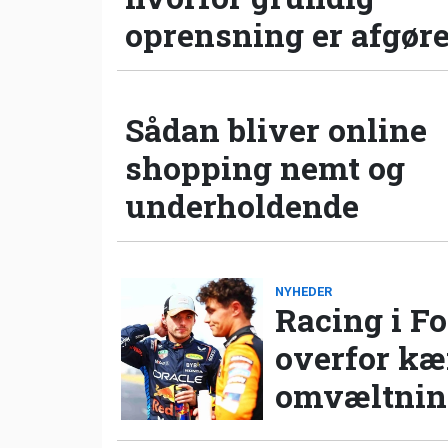
oprensning er afgør
Sådan bliver online
shopping nemt og
underholdende
NYHEDER
Racing i Fo
overfor k
omvæltning