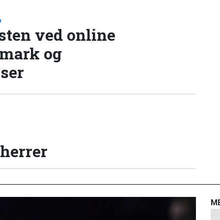
D
sten ved online
nmark og
lser
 herrer
M