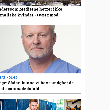
dersson: Medierne hetzer ikke
maliske kvinder - tværtimod
BATINDLÆG
ge: Sådan kunne vi have undgået de
este coronadødsfald