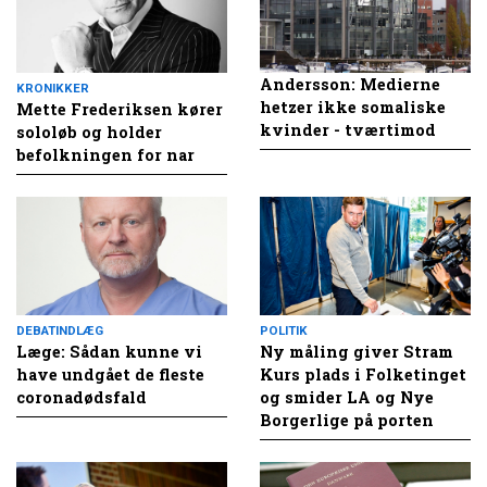
Andersson: Medierne
KRONIKKER
hetzer ikke somaliske
Mette Frederiksen kører
kvinder - tværtimod
sololøb og holder
befolkningen for nar
DEBATINDLÆG
POLITIK
Læge: Sådan kunne vi
Ny måling giver Stram
have undgået de fleste
Kurs plads i Folketinget
coronadødsfald
og smider LA og Nye
Borgerlige på porten