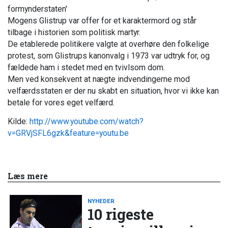
formynderstaten'
Mogens Glistrup var offer for et karaktermord og står
tilbage i historien som politisk martyr.
De etablerede politikere valgte at overhøre den folkelige
protest, som Glistrups kanonvalg i 1973 var udtryk for, og
fældede ham i stedet med en tvivlsom dom.
Men ved konsekvent at nægte indvendingerne mod
velfærdsstaten er der nu skabt en situation, hvor vi ikke kan
betale for vores eget velfærd.
Kilde:
http://www.youtube.com/watch?
v=GRVjSFL6gzk&feature=youtu.be
Læs mere
NYHEDER
10 rigeste