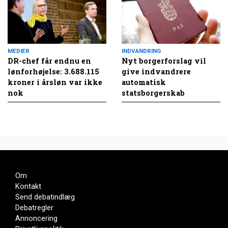
MEDIER
INDVANDRING
DR-chef får endnu en
Nyt borgerforslag vil
lønforhøjelse: 3.688.115
give indvandrere
kroner i årsløn var ikke
automatisk
nok
statsborgerskab
Om
Kontakt
Send debatindlæg
Debatregler
Annoncering