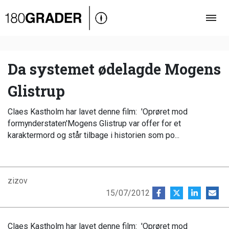
Oversigt
Indland
Udland
Da systemet ødelagde Mogens
Debat
Glistrup
Video
Claes Kastholm har lavet denne film: 'Oprøret mod
Podcast
formynderstaten'Mogens Glistrup var offer for et
karaktermord og står tilbage i historien som po...
zizov
15/07/2012
Claes Kastholm har lavet denne film: 'Oprøret mod