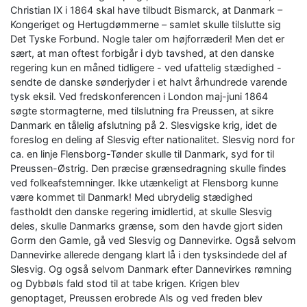
Christian IX i 1864 skal have tilbudt Bismarck, at Danmark –
Kongeriget og Hertugdømmerne – samlet skulle tilslutte sig
Det Tyske Forbund. Nogle taler om højforræderi! Men det er
sært, at man oftest forbigår i dyb tavshed, at den danske
regering kun en måned tidligere - ved ufattelig stædighed -
sendte de danske sønderjyder i et halvt århundrede varende
tysk eksil. Ved fredskonferencen i London maj-juni 1864
søgte stormagterne, med tilslutning fra Preussen, at sikre
Danmark en tålelig afslutning på 2. Slesvigske krig, idet de
foreslog en deling af Slesvig efter nationalitet. Slesvig nord for
ca. en linje Flensborg-Tønder skulle til Danmark, syd for til
Preussen-Østrig. Den præcise grænsedragning skulle findes
ved folkeafstemninger. Ikke utænkeligt at Flensborg kunne
være kommet til Danmark! Med ubrydelig stædighed
fastholdt den danske regering imidlertid, at skulle Slesvig
deles, skulle Danmarks grænse, som den havde gjort siden
Gorm den Gamle, gå ved Slesvig og Dannevirke. Også selvom
Dannevirke allerede dengang klart lå i den tysksindede del af
Slesvig. Og også selvom Danmark efter Dannevirkes rømning
og Dybbøls fald stod til at tabe krigen. Krigen blev
genoptaget, Preussen erobrede Als og ved freden blev