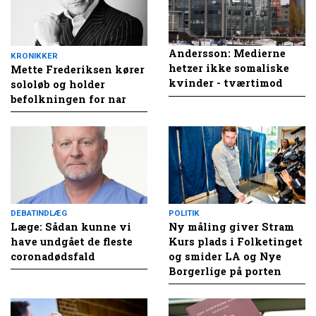
Andersson: Medierne
KRONIKKER
hetzer ikke somaliske
Mette Frederiksen kører
kvinder - tværtimod
sololøb og holder
befolkningen for nar
DEBATINDLÆG
POLITIK
Læge: Sådan kunne vi
Ny måling giver Stram
have undgået de fleste
Kurs plads i Folketinget
coronadødsfald
og smider LA og Nye
Borgerlige på porten