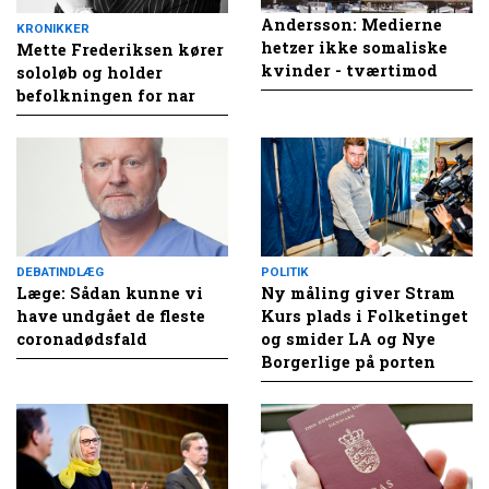
Andersson: Medierne
KRONIKKER
hetzer ikke somaliske
Mette Frederiksen kører
kvinder - tværtimod
sololøb og holder
befolkningen for nar
DEBATINDLÆG
POLITIK
Læge: Sådan kunne vi
Ny måling giver Stram
have undgået de fleste
Kurs plads i Folketinget
coronadødsfald
og smider LA og Nye
Borgerlige på porten