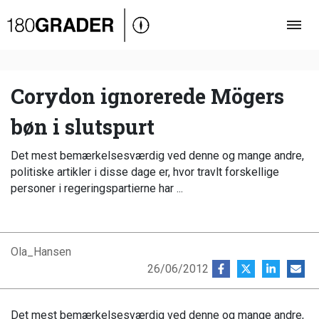
Oversigt
Indland
Udland
Corydon ignorerede Mögers
Debat
bøn i slutspurt
Video
Det mest bemærkelsesværdig ved denne og mange andre,
Podcast
politiske artikler i disse dage er, hvor travlt forskellige
personer i regeringspartierne har ...
Ola_Hansen
26/06/2012
Det mest bemærkelsesværdig ved denne og mange andre,