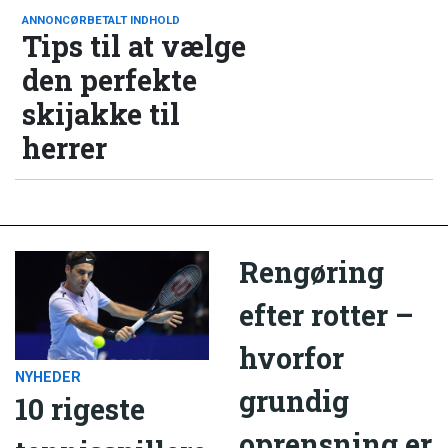
ANNONCØRBETALT INDHOLD
Tips til at vælge
den perfekte
skijakke til
herrer
Rengøring
efter rotter –
hvorfor
NYHEDER
grundig
10 rigeste
oprensning er