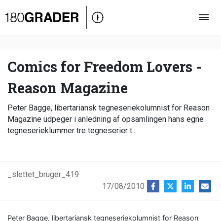
Oversigt
Indland
Udland
Comics for Freedom Lovers -
Debat
Reason Magazine
Video
Peter Bagge, libertariansk tegneseriekolumnist for Reason
Podcast
Magazine udpeger i anledning af opsamlingen hans egne
tegneserieklummer tre tegneserier t...
_slettet_bruger_419
17/08/2010
Peter Bagge, libertariansk tegneseriekolumnist for Reason