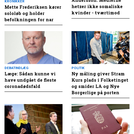
Andersson: Medierne
KRONIKKER
hetzer ikke somaliske
Mette Frederiksen kører
kvinder - tværtimod
sololøb og holder
befolkningen for nar
DEBATINDLÆG
POLITIK
Læge: Sådan kunne vi
Ny måling giver Stram
have undgået de fleste
Kurs plads i Folketinget
coronadødsfald
og smider LA og Nye
Borgerlige på porten