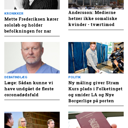
Andersson: Medierne
KRONIKKER
hetzer ikke somaliske
Mette Frederiksen kører
kvinder - tværtimod
sololøb og holder
befolkningen for nar
DEBATINDLÆG
POLITIK
Læge: Sådan kunne vi
Ny måling giver Stram
have undgået de fleste
Kurs plads i Folketinget
coronadødsfald
og smider LA og Nye
Borgerlige på porten