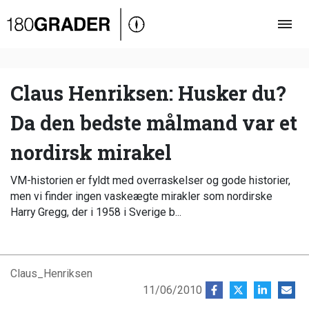
Oversigt
Indland
Udland
Claus Henriksen: Husker du?
Debat
Da den bedste målmand var et
Video
nordirsk mirakel
Podcast
VM-historien er fyldt med overraskelser og gode historier,
men vi finder ingen vaskeægte mirakler som nordirske
Harry Gregg, der i 1958 i Sverige b...
Claus_Henriksen
11/06/2010