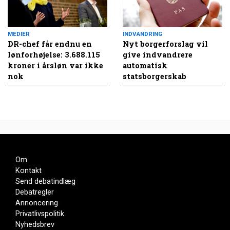
MEDIER
INDVANDRING
DR-chef får endnu en
Nyt borgerforslag vil
lønforhøjelse: 3.688.115
give indvandrere
kroner i årsløn var ikke
automatisk
nok
statsborgerskab
Om
Kontakt
Send debatindlæg
Debatregler
Annoncering
Privatlivspolitik
Nyhedsbrev