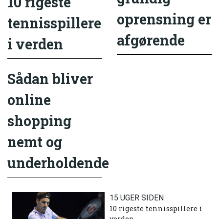
10 rigeste
oprensning er
tennisspillere
afgørende
i verden
Sådan bliver
online
shopping
nemt og
underholdende
15 UGER SIDEN
10 rigeste tennisspillere i
verden