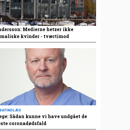
dersson: Medierne hetzer ikke
maliske kvinder - tværtimod
BATINDLÆG
ge: Sådan kunne vi have undgået de
este coronadødsfald