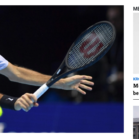
M
KR
Me
be