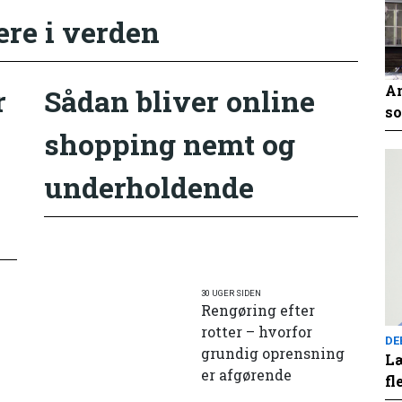
ere i verden
An
r
Sådan bliver online
so
shopping nemt og
underholdende
30 UGER SIDEN
Rengøring efter
rotter – hvorfor
DE
grundig oprensning
Læ
er afgørende
fl