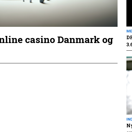
ME
online casino Danmark og
DR
3.
IN
Ny