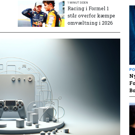
1 MINUT SIDEN
e
Racing i Formel 1
står overfor kæmpe
omvæltning i 2026
PO
Ny
Fo
Bo