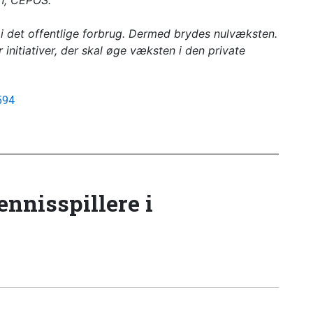
n,
CEPOS
.
r i det offentlige forbrug. Dermed brydes nulvæksten.
 initiativer, der skal øge væksten i den private
594
tennisspillere i