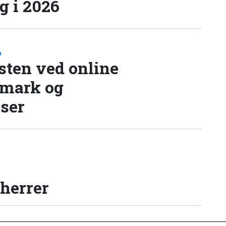
 i 2026
D
sten ved online
nmark og
lser
 herrer