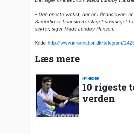
Det siger cheføkonom Mads Lundby Hanse
- Den eneste vækst, der er i finansloven, e
Samtidig er finanslovforslaget støvsuget for
sektor, siger Mads Lundby Hansen.
Kilde:
http://www.information.dk/telegram/242
Læs mere
NYHEDER
10 rigeste 
verden