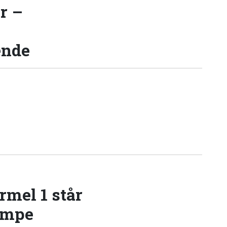
r –
ende
rmel 1 står
æmpe