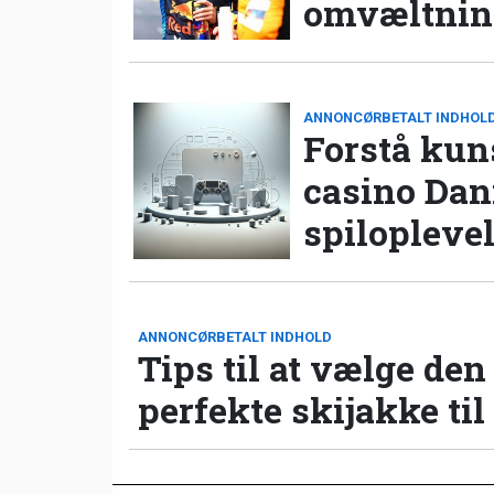
omvæltning
ANNONCØRBETALT INDHOL
Forstå kun
casino Da
spilopleve
ANNONCØRBETALT INDHOLD
Tips til at vælge den
perfekte skijakke til