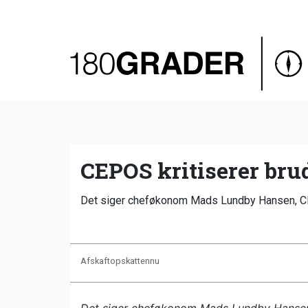
Oversigt
Indland
Udland
Debat
Video
CEPOS kritiserer bru
Podcast
Det siger cheføkonom Mads Lundby Hansen, 
Afskaftopskattennu