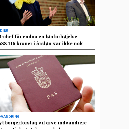
DIER
-chef får endnu en lønforhøjelse:
688.115 kroner i årsløn var ikke nok
DVANDRING
t borgerforslag vil give indvandrere