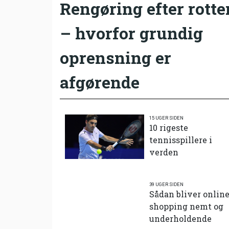
Rengøring efter rotte
– hvorfor grundig
oprensning er
afgørende
15 UGER SIDEN
10 rigeste
tennisspillere i
verden
39 UGER SIDEN
Sådan bliver onlin
shopping nemt og
underholdende