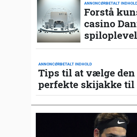
ANNONCØRBETALT INDHOL
Forstå kun
casino Da
spilopleve
ANNONCØRBETALT INDHOLD
Tips til at vælge den
perfekte skijakke til