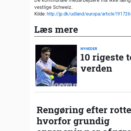
De kommunale medarbejdere må ikke længere
vestlige Schweiz.
Kilde:
http://jp.dk/udland/europa/article191726
Læs mere
NYHEDER
10 rigeste 
verden
Rengøring efter rotte
hvorfor grundig