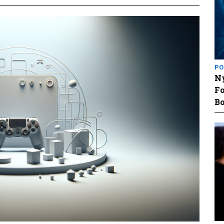
PO
Ny
Fo
Bo