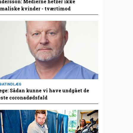
dersson: Medierne hetzer ikke
maliske kvinder - tværtimod
BATINDLÆG
ge: Sådan kunne vi have undgået de
este coronadødsfald