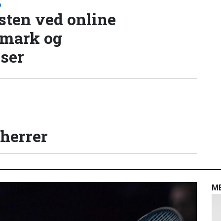
D
sten ved online
nmark og
lser
 herrer
M