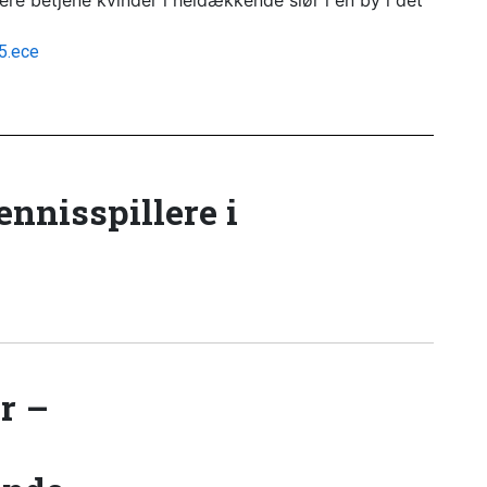
 betjene kvinder i heldækkende slør i en by i det
5.ece
tennisspillere i
r –