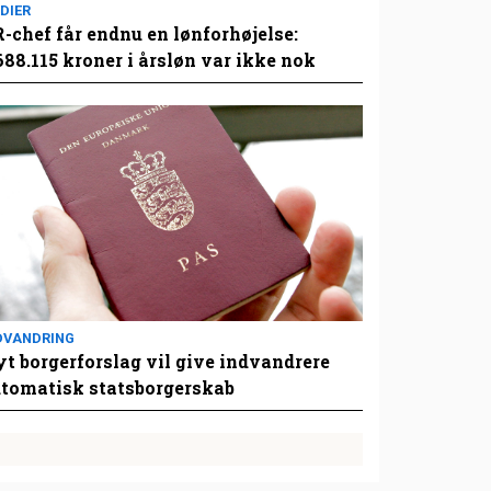
DIER
-chef får endnu en lønforhøjelse:
688.115 kroner i årsløn var ikke nok
DVANDRING
t borgerforslag vil give indvandrere
tomatisk statsborgerskab