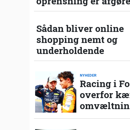
oprensning er afgør
Sådan bliver online
shopping nemt og
underholdende
NYHEDER
Racing i Fo
overfor k
omvæltning