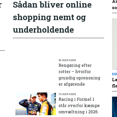
An
r
Sådan bliver online
so
shopping nemt og
underholdende
30 UGER SIDEN
Rengøring efter
rotter – hvorfor
DE
grundig oprensning
Læ
er afgørende
fl
72 UGER SIDEN
e
Racing i Formel 1
står overfor kæmpe
omvæltning i 2026