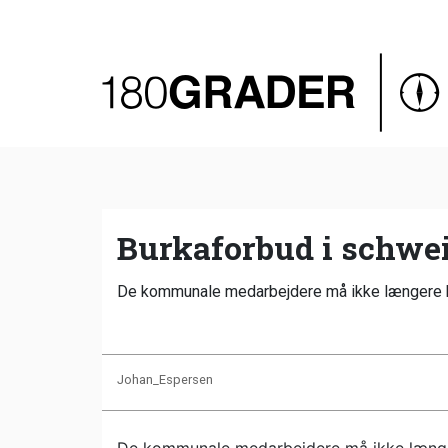
Oversigt
Indland
Udland
Debat
Video
Burkaforbud i schwe
Podcast
De kommunale medarbejdere må ikke længere bet
Johan_Espersen