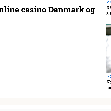
ME
online casino Danmark og
DR
3.
IN
Ny
au