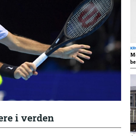
KR
Me
be
ere i verden