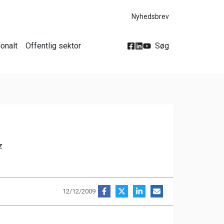
Nyhedsbrev
ionalt
Offentlig sektor
Søg
z
12/12/2009