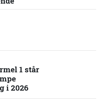
ende
rmel 1 står
æmpe
 i 2026