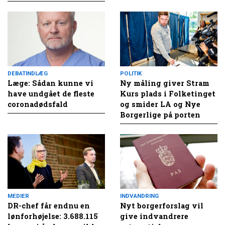
DEBATINDLÆG
POLITIK
Læge: Sådan kunne vi
Ny måling giver Stram
have undgået de fleste
Kurs plads i Folketinget
coronadødsfald
og smider LA og Nye
Borgerlige på porten
MEDIER
INDVANDRING
DR-chef får endnu en
Nyt borgerforslag vil
lønforhøjelse: 3.688.115
give indvandrere