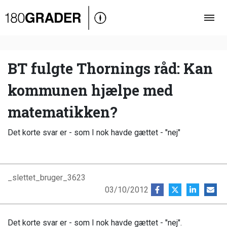
Oversigt
Indland
Udland
BT fulgte Thornings råd: Kan
Debat
kommunen hjælpe med
Video
matematikken?
Podcast
Det korte svar er - som I nok havde gættet - "nej"
_slettet_bruger_3623
03/10/2012
Det korte svar er - som I nok havde gættet - "nej".