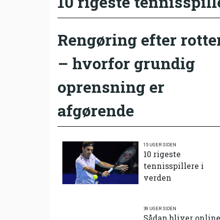
10 rigeste tennisspill
Rengøring efter rotte
– hvorfor grundig
oprensning er
afgørende
15 UGER SIDEN
10 rigeste
tennisspillere i
verden
39 UGER SIDEN
Sådan bliver onlin