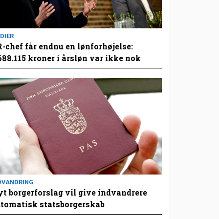
DIER
-chef får endnu en lønforhøjelse:
688.115 kroner i årsløn var ikke nok
DVANDRING
t borgerforslag vil give indvandrere
tomatisk statsborgerskab