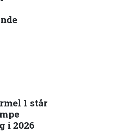
ende
rmel 1 står
æmpe
 i 2026