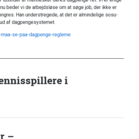
e nu beder vi de arbejdsløse om at søge job, der ikke er
ongres. Han
understregede, at det er almindelige sosu-
ge ud af dagpengesystemet.
g-i-maa-se-paa-dagpenge-reglerne
tennisspillere i
r –