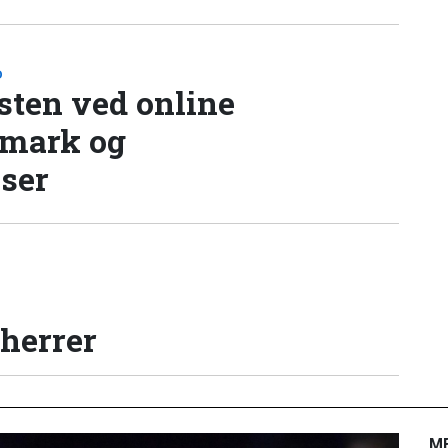
D
sten ved online
nmark og
lser
 herrer
M