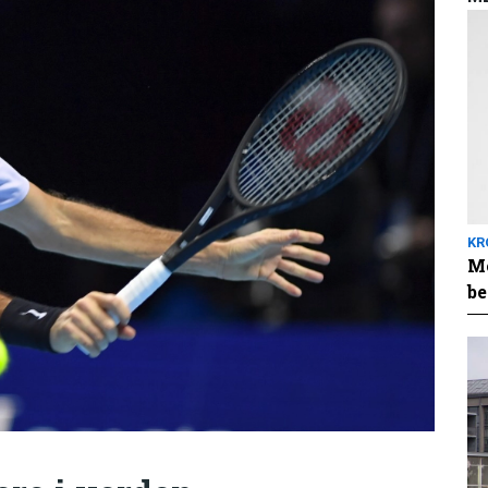
KR
Me
be