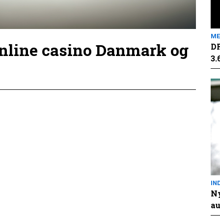
ME
online casino Danmark og
DR
3.
IN
Ny
au