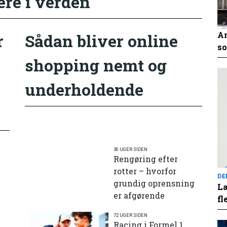
ere i verden
An
r
Sådan bliver online
so
shopping nemt og
underholdende
30 UGER SIDEN
Rengøring efter
rotter – hvorfor
DE
grundig oprensning
Læ
er afgørende
fl
72 UGER SIDEN
e
Racing i Formel 1