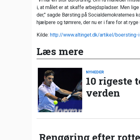
i, at målet er at skaffe arbejdspladser. Men lig
der," sagde Børsting p
å Socialdemokraternes k
hjælpere og tømrere, der nu er i fare for at ry
Kilde:
http://www.altinget.dk/artikel/boerstin
Læs mere
NYHEDER
10 rigeste 
verden
Rengøring efter rotte