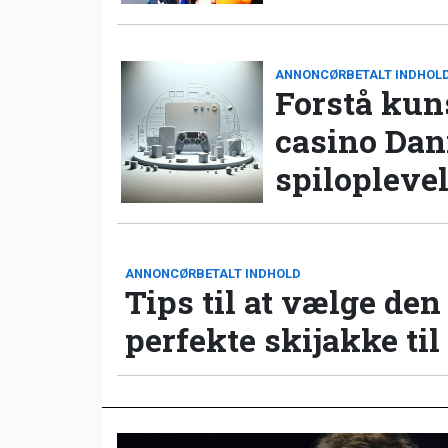
ANNONCØRBETALT INDHOL
Forstå kun
casino Da
spilopleve
ANNONCØRBETALT INDHOLD
Tips til at vælge den
perfekte skijakke til