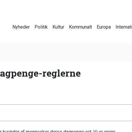
Nyheder
Politik
Kultur
Kommunalt
Europa
Internat
 dagpenge-reglerne
er tusinder af mennesker deres dagpenge-ret. Vi er enige