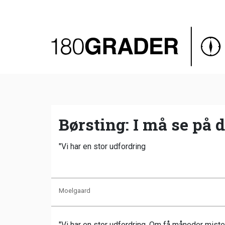
Oversigt
Indland
Udland
Debat
Video
Børsting: I må se på
Podcast
"Vi har en stor udfordring
Moelgaard
"Vi har en stor udfordring. Om få måneder mist