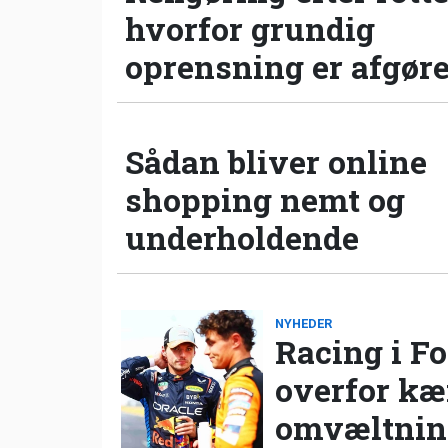
hvorfor grundig
oprensning er afgør
Sådan bliver online
shopping nemt og
underholdende
NYHEDER
Racing i Fo
overfor k
omvæltning