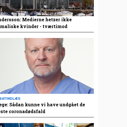
dersson: Medierne hetzer ikke
maliske kvinder - tværtimod
BATINDLÆG
ge: Sådan kunne vi have undgået de
este coronadødsfald