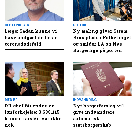
DEBATINDLÆG
POLITIK
Læge: Sådan kunne vi
Ny måling giver Stram
have undgået de fleste
Kurs plads i Folketinget
coronadødsfald
og smider LA og Nye
Borgerlige på porten
MEDIER
INDVANDRING
DR-chef får endnu en
Nyt borgerforslag vil
lønforhøjelse: 3.688.115
give indvandrere
kroner i årsløn var ikke
automatisk
nok
statsborgerskab