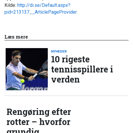
Kilde:
http://di.se/Default.aspx?
pid=213137__ArticlePageProvider
Læs mere
NYHEDER
10 rigeste
tennisspillere i
verden
Rengøring efter
rotter – hvorfor
grundig