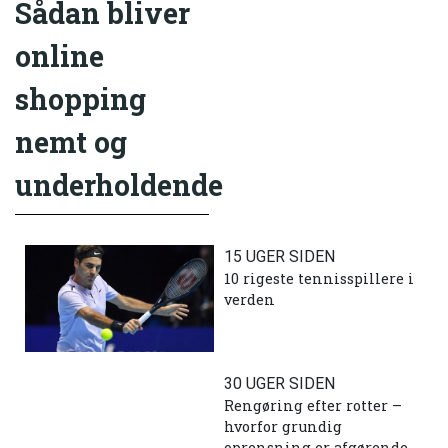
Sådan bliver
online
shopping
nemt og
underholdende
15 UGER SIDEN
10 rigeste tennisspillere i
verden
30 UGER SIDEN
Rengøring efter rotter –
hvorfor grundig
oprensning er afgørende