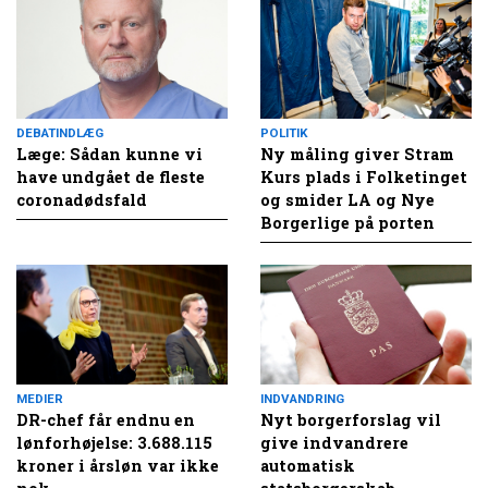
DEBATINDLÆG
POLITIK
Læge: Sådan kunne vi
Ny måling giver Stram
have undgået de fleste
Kurs plads i Folketinget
coronadødsfald
og smider LA og Nye
Borgerlige på porten
MEDIER
INDVANDRING
DR-chef får endnu en
Nyt borgerforslag vil
lønforhøjelse: 3.688.115
give indvandrere
kroner i årsløn var ikke
automatisk