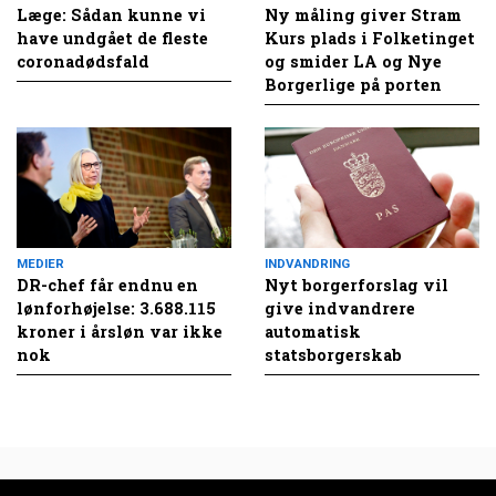
Læge: Sådan kunne vi
Ny måling giver Stram
have undgået de fleste
Kurs plads i Folketinget
coronadødsfald
og smider LA og Nye
Borgerlige på porten
MEDIER
INDVANDRING
DR-chef får endnu en
Nyt borgerforslag vil
lønforhøjelse: 3.688.115
give indvandrere
kroner i årsløn var ikke
automatisk
nok
statsborgerskab