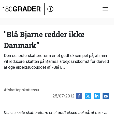
Oversigt
Indland
Udland
"Blå Bjarne redder ikke
Debat
Danmark"
Video
Den seneste skattereform er et godt eksempel på, at man
Podcast
vil reducere skatten på Bjarnes arbejdsindkomst for derved
at øge arbejdsudbuddet af »Blå B...
Afskaftopskattennu
25/07/2012
Den seneste skattereform er et godt eksempel på, at man vil