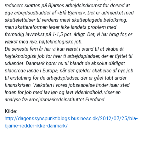
reducere skatten på Bjarnes arbejdsindkomst for derved at
øge arbejdsudbuddet af »Blå Bjarner«. Det er udmærket med
skattelettelser til verdens mest skatteplagede befolkning,
men skattereformen løser ikke landets problem med
fremtidig lavvækst på 1-1,5 pct. årligt. Det, vi har brug for, er
vækst med nye, højteknologiske job.
De seneste fem år har vi kun været i stand til at skabe ét
højteknologisk job for hver ti arbejdspladser, der er flyttet til
udlandet. Danmark hører nu til blandt de absolut dårligst
placerede lande i Europa, når det gælder skabelse af nye job
til erstatning for de arbejdspladser, der er gået tabt under
finanskrisen. Væksten i vores jobskabelse finder især sted
inden for job med lav løn og lavt videnindhold, viser en
analyse fra arbejdsmarkedsinstituttet Eurofund.
Kilde:
http://dagenssynspunkt.blogs.business.dk/2012/07/25/bla-
bjarne-redder-ikke-danmark/