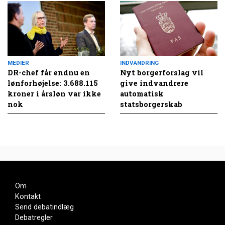
MEDIER
INDVANDRING
DR-chef får endnu en
Nyt borgerforslag vil
lønforhøjelse: 3.688.115
give indvandrere
kroner i årsløn var ikke
automatisk
nok
statsborgerskab
Om
Kontakt
Send debatindlæg
Debatregler