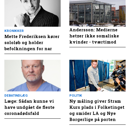
Andersson: Medierne
KRONIKKER
hetzer ikke somaliske
Mette Frederiksen kører
kvinder - tværtimod
sololøb og holder
befolkningen for nar
DEBATINDLÆG
POLITIK
Læge: Sådan kunne vi
Ny måling giver Stram
have undgået de fleste
Kurs plads i Folketinget
coronadødsfald
og smider LA og Nye
Borgerlige på porten