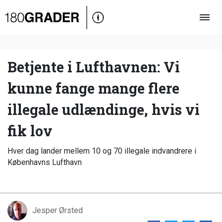
Oversigt
Indland
Udland
Betjente i Lufthavnen: Vi
Debat
kunne fange mange flere
Video
illegale udlændinge, hvis vi
Podcast
fik lov
Hver dag lander mellem 10 og 70 illegale indvandrere i
Københavns Lufthavn
Jesper Ørsted