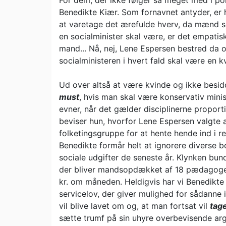
For dem, der ikke følger så meget med i poli
Benedikte Kiær. Som fornavnet antyder, er 
at varetage det ærefulde hverv, da mænd s
en socialminister skal være, er det empati
mand... Nå, nej, Lene Espersen bestred da og
socialministeren i hvert fald skal være en k
Ud over altså at være kvinde og ikke besidd
must
, hvis man skal være konservativ minis
evner, når det gælder disciplinerne propor
beviser hun, hvorfor Lene Espersen valgte a
folketingsgruppe for at hente hende ind i r
Benedikte formår helt at ignorere diverse 
sociale udgifter de seneste år. Klynken bun
der bliver mandsopdækket af 18 pædagoger
kr. om måneden. Heldigvis har vi Benedikte 
servicelov, der giver mulighed for sådanne
vil blive lavet om og, at man fortsat vil
tag
sætte trumf på sin uhyre overbevisende arg