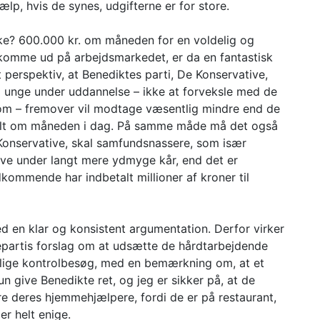
p, hvis de synes, udgifterne er for store.
e? 600.000 kr. om måneden for en voldelig og
l komme ud på arbejdsmarkedet, er da en fantastisk
t perspektiv, at Benediktes parti, De Konservative,
så unge under uddannelse – ikke at forveksle med de
m – fremover vil modtage væsentlig mindre end de
etalt om måneden i dag. På samme måde må det også
e Konservative, skal samfundsnassere, som især
 leve under langt mere ydmyge kår, end det er
dkommende har indbetalt millioner af kroner til
ed en klar og konsistent argumentation. Derfor virker
kepartis forslag om at udsætte de hårdtarbejdende
rlige kontrolbesøg, med en bemærkning om, at et
un give Benedikte ret, og jeg er sikker på, at de
e deres hjemmehjælpere, fordi de er på restaurant,
er helt enige.