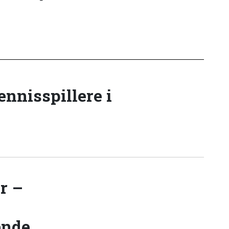
tennisspillere i
r –
ende