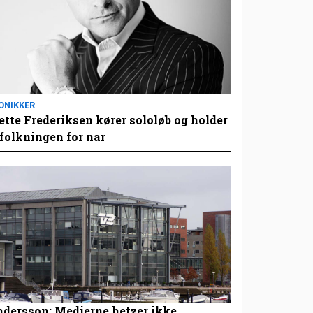
ONIKKER
tte Frederiksen kører sololøb og holder
folkningen for nar
dersson: Medierne hetzer ikke