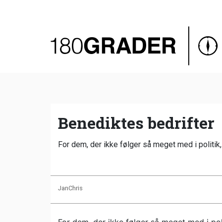
Oversigt
Indland
Udland
Debat
Video
Benediktes bedrifter
Podcast
For dem, der ikke følger så meget med i politik
JanChris