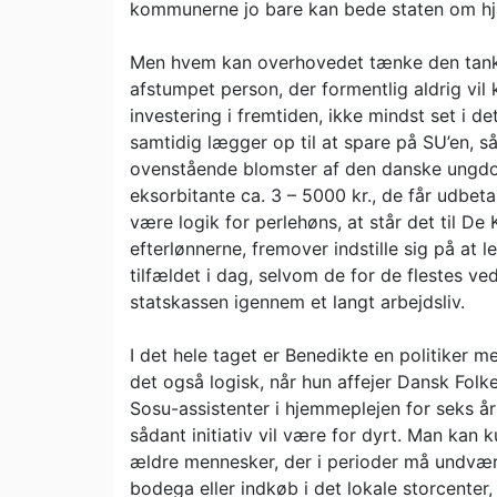
kommunerne jo bare kan bede staten om hjæl
Men hvem kan overhovedet tænke den tank
afstumpet person, der formentlig aldrig vi
investering i fremtiden, ikke mindst set i de
samtidig lægger op til at spare på SU’en, 
ovenstående blomster af den danske ungdo
eksorbitante ca. 3 – 5000 kr., de får udb
være logik for perlehøns, at står det til D
efterlønnerne, fremover indstille sig på at
tilfældet i dag, selvom de for de flestes ve
statskassen igennem et langt arbejdsliv.
I det hele taget er Benedikte en politiker m
det også logisk, når hun affejer Dansk Fol
Sosu-assistenter i hjemmeplejen for seks å
sådant initiativ vil være for dyrt. Man kan k
ældre mennesker, der i perioder må undvær
bodega eller indkøb i det lokale storcenter, 