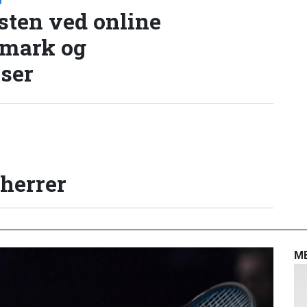
D
sten ved online
nmark og
lser
 herrer
M