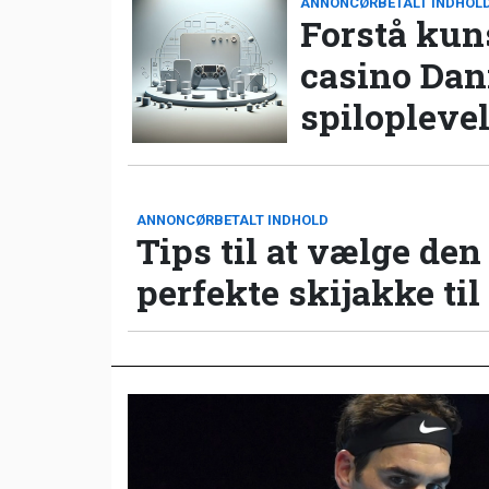
ANNONCØRBETALT INDHOL
Forstå kun
casino Da
spilopleve
ANNONCØRBETALT INDHOLD
Tips til at vælge den
perfekte skijakke til