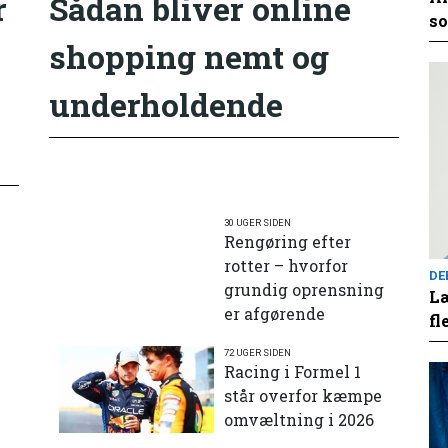
r
Sådan bliver online
so
shopping nemt og
underholdende
30 UGER SIDEN
Rengøring efter
rotter – hvorfor
DE
grundig oprensning
Læ
er afgørende
fl
72 UGER SIDEN
e
Racing i Formel 1
står overfor kæmpe
omvæltning i 2026