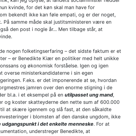
tik, kan jeg oplyse, at landets socialminister hedder
hun kvinde, for det køn skal man have for
om bekendt ikke kan føle empati, og er der noget,
sk. På samme måde skal justitsministeren være en
så den post i nogle år... Men tilbage står, at
vinde.
e nogen folketingserfaring – det sidste faktum er et
ter – er Benedikte Kiær en politiker med helt unikke
tionssans og økonomisk forståelse. Igen og igen
t overse ministerkandidaterne i sin egen
egeringen. F.eks. er det imponerende at se, hvordan
borgmestres jamren over den enorme stigning i de
der bl.a. i et eksempel på en
utilpasset ung mand
,
 og koster skatteyderne den nette sum af 600.000
til at skære igennem og slå fast, at den såkaldte
 investeringer i blomsten af den danske ungdom, ikke
e udgangspunkt i det enkelte menneske
. For at
umentation, understreger Benedikte, at