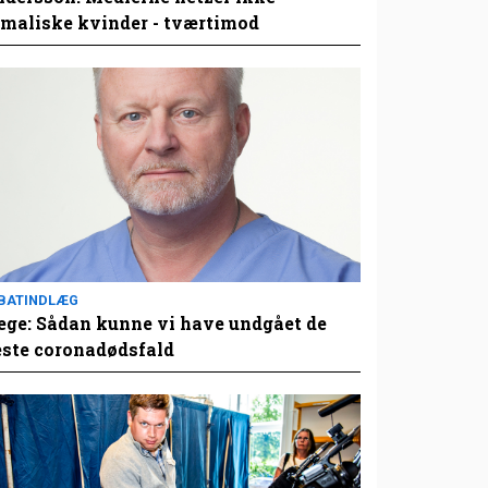
maliske kvinder - tværtimod
BATINDLÆG
ge: Sådan kunne vi have undgået de
este coronadødsfald