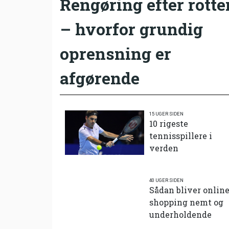
Rengøring efter rotte
– hvorfor grundig
oprensning er
afgørende
15 UGER SIDEN
10 rigeste
tennisspillere i
verden
40 UGER SIDEN
Sådan bliver onlin
shopping nemt og
underholdende