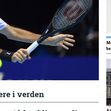
KR
Me
be
ere i verden
An