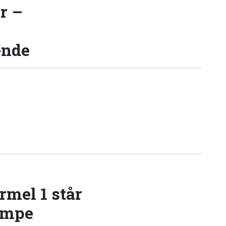
r –
ende
rmel 1 står
æmpe