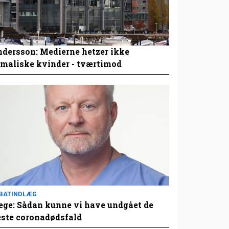
dersson: Medierne hetzer ikke
maliske kvinder - tværtimod
BATINDLÆG
ge: Sådan kunne vi have undgået de
este coronadødsfald