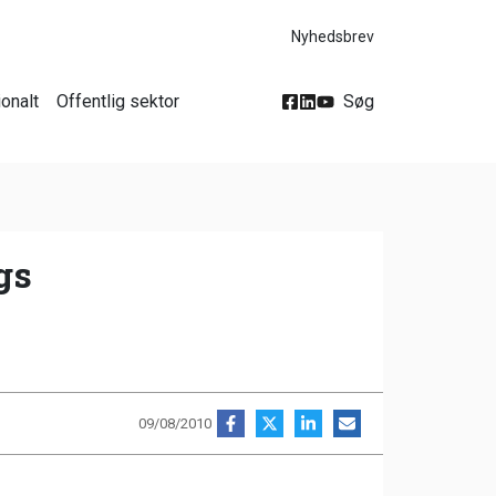
Nyhedsbrev
ionalt
Offentlig sektor
Søg
gs
09/08/2010