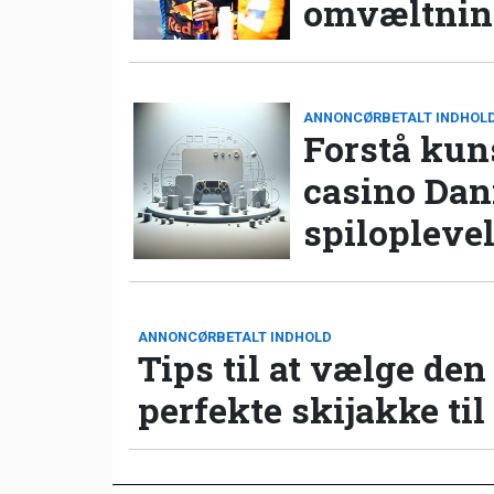
omvæltning
ANNONCØRBETALT INDHOL
Forstå kun
casino Da
spilopleve
ANNONCØRBETALT INDHOLD
Tips til at vælge den
perfekte skijakke til