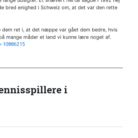
lange udsigter. Et snævert flertal sagde i 1992 nej
de bred enighed i Schweiz om, at det var den rette
 dem ret i, at det næppe var gået dem bedre, hvis
å mange måder et land vi kunne lære noget af.
pe-10886215
tennisspillere i