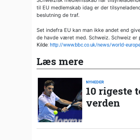
Schweizisk medlemsskab har tilsyneladende 
til EU medlemskab idag er der tilsyneladen
beslutning de traf.
Set indefra EU kan man ikke andet end give
de havde været med. Schweiz. Schweiz er p
Kilde:
http://www.bbc.co.uk/news/world-euro
Læs mere
NYHEDER
10 rigeste 
verden