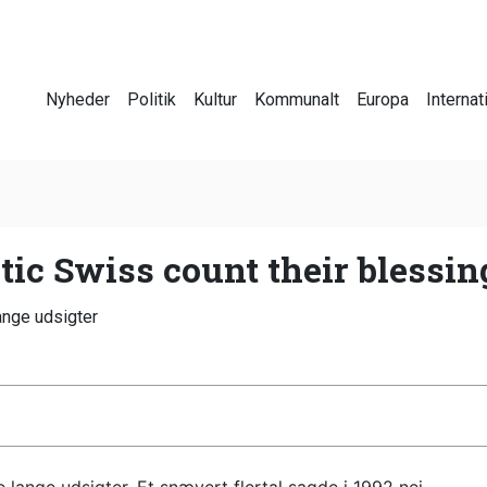
Nyheder
Politik
Kultur
Kommunalt
Europa
Internat
ic Swiss count their blessin
nge udsigter