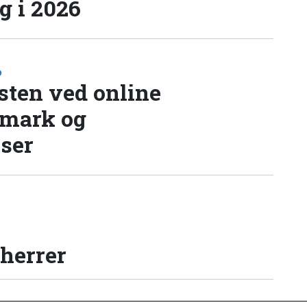
 i 2026
D
sten ved online
nmark og
lser
 herrer