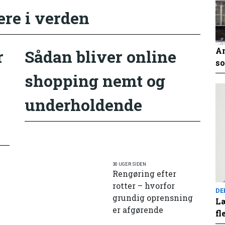
ere i verden
An
r
Sådan bliver online
so
shopping nemt og
underholdende
30 UGER SIDEN
Rengøring efter
rotter – hvorfor
DE
grundig oprensning
Læ
er afgørende
fl