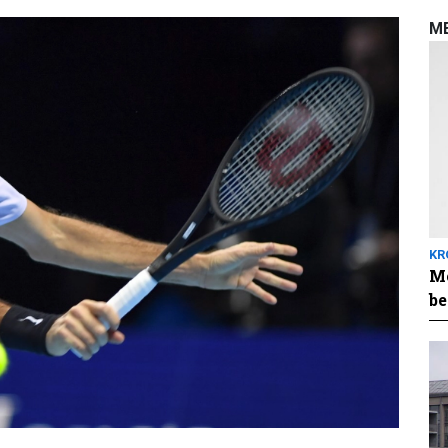
M
KR
Me
be