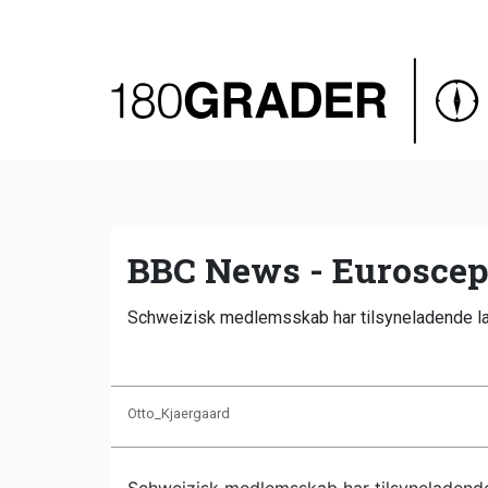
Oversigt
Indland
Udland
Debat
Video
BBC News - Euroscept
Podcast
Schweizisk medlemsskab har tilsyneladende la
Otto_Kjaergaard