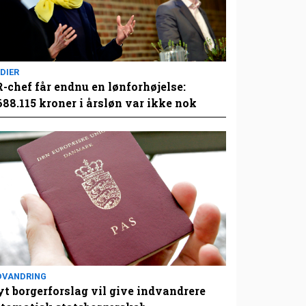
DIER
-chef får endnu en lønforhøjelse:
688.115 kroner i årsløn var ikke nok
DVANDRING
t borgerforslag vil give indvandrere