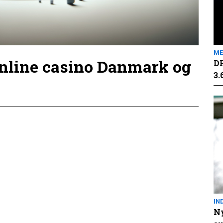
ME
online casino Danmark og
DR
3.
IN
Ny