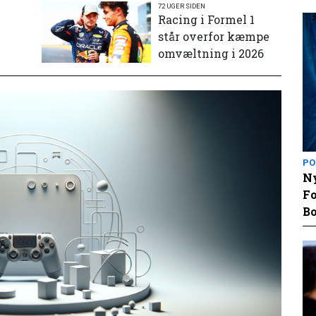
72 UGER SIDEN
e
Racing i Formel 1
står overfor kæmpe
omvæltning i 2026
PO
Ny
Fo
Bo